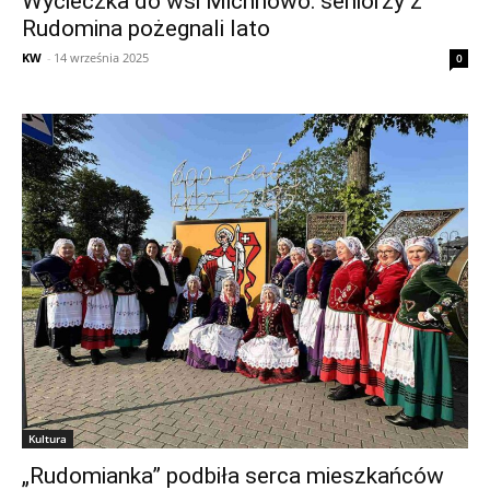
Wycieczka do wsi Michnowo: seniorzy z
Rudomina pożegnali lato
KW
-
14 września 2025
0
Kultura
„Rudomianka” podbiła serca mieszkańców