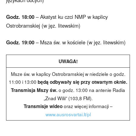
językach obcych)
Godz. 18:00
– Akatyst ku czci NMP w kaplicy
Ostrobramskiej (w jęz. litewskim)
Godz. 19:00
– Msza św. w kościele (w jęz. litewskim)
UWAGA!
Msze św. w kaplicy Ostrobramskiej w niedziele o godz.
11:00 i 13:00
będą odbywały
się
przy otwartym oknie.
o godz. 13:00 na antenie Radia
Transmisja Mszy św.
„Znad Wilii” (103,8 FM).
oraz więcej informacji –
Transmisje wideo
www.ausrosvartai.lt/pl