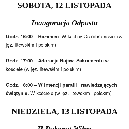
SOBOTA
, 12
LISTOPADA
Inauguracja Odpustu
Godz. 16:00
–
Różaniec
. W kaplicy Ostrobramskiej (w
jęz. litewskim i polskim)
Godz. 17:00
–
Adoracja Najśw. Sakramentu
w
kościele (w jęz. litewskim i polskim)
Godz. 18:00
–
W intencji parafii i nawiedzających
świątynię.
W kościele (w jęz. litewskim i polskim)
NIEDZIELA
, 13
LISTOPADA
II Dekanat Wilna