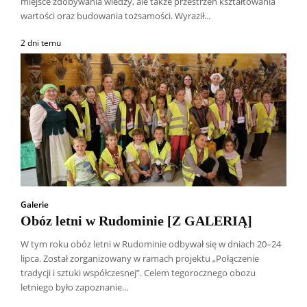
miejsce zdobywania wiedzy, ale także przestrzeń kształtowania
wartości oraz budowania tożsamości. Wyraził...
2 dni temu
Galerie
Obóz letni w Rudominie [Z GALERIĄ]
W tym roku obóz letni w Rudominie odbywał się w dniach 20–24
lipca. Został zorganizowany w ramach projektu „Połączenie
Wszyscy
Aleksander Borowik
Antoni Radczenko
tradycji i sztuki współczesnej”. Celem tegorocznego obozu
Artur Płokszto
Grzegorz Górny
letniego było zapoznanie...
ks. Jarosław Wąsowicz SDB
Piotr Hlebowicz
Rajmund Klonowski
Robert Mickiewicz
Tomasz Snarski