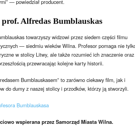
ymi” — powiedział producent.
 prof. Alfredas Bumblauskas
umblauskas towarzyszy widzowi przez siedem części filmu
orycznych — siedmiu wieków Wilna. Profesor pomaga nie tylk
czne w stolicy Litwy, ale także rozumieć ich znaczenie oraz
zeszłością przewracając kolejne karty historii.
Alfredasem Bumblauskasem” to zarówno ciekawy film, jak i
ów do dumy z naszej stolicy i przodków, którzy ją stworzyli.
rofesora Bumblauskasa
ściowo wspierana przez Samorząd Miasta Wilna.