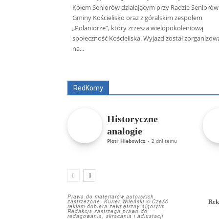
Kołem Seniorów działającym przy Radzie Seniorów
Gminy Kościelisko oraz z góralskim zespołem
„Polaniorze”, który zrzesza wielopokoleniową
społeczność Kościeliska. Wyjazd został zorganizo
na...
Wszyscy
Aleksander Borowik
Antoni
RedKomy
Historyczne
analogie
Piotr Hlebowicz
-
2 dni temu
Prawa do materiałów autorskich
zastrzeżone. Kurier Wileński © Część
Rek
reklam dobiera zewnętrzny algorytm.
Redakcja zastrzega prawo do
redagowania, skracania i adiustacji