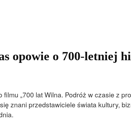
kolnictwo
Samorządy
Kultura
Historia
Komentarze
s opowie o 700-letniej hi
ilmu „700 lat Wilna. Podróż w czasie z pro
 znani przedstawiciele świata kultury, bizne
dnia.