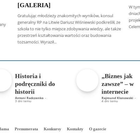
[GALERIA]
W tym
dniac
Gratulując młodzieży znakomitych wyników, konsul
projek
generalny RP na Litwie Dariusz Wiśniewski podkreślił, że
wany
Celem
szkoła to nie tylko miejsce zdobywania wiedzy, ale także
przestrzeń kształtowania wartości oraz budowania
tożsamości. Wyraził...
 Radczenko
Artur Płokszto
Grzegorz Górny
ks. Jarosław Wąsow
Historia i
„Biznes jak
podręczniki do
zawsze” – w
historii
internecie
Antoni Radczenko
-
Rajmund Klonowski
-
3 dni temu
4 dni temu
lama
Prenumerata
Konkursy
Kontakty
O gazecie