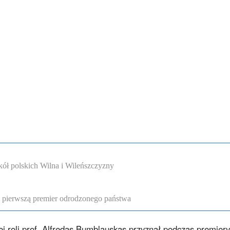
ół polskich Wilna i Wileńszczyzny
a pierwszą premier odrodzonego państwa
j roli prof. Alfredas Bumblauskas przyznał podczas premiery