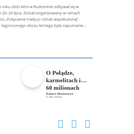
 roku obóz letni w Rudominie odbywał się w
h 20–24 lipca. Został zorganizowany w ramach
tu „Połączenie tradycji i sztuki współczesnej”.
 tegorocznego obozu letniego było zapoznanie...
icz SDB
Piotr Hlebowicz
Rajmund Klonowski
Robert Mickiewicz
Tomasz Snarski
Więcej
O Połądze,
karmelitach i…
60 milionach
Robert Mickiewicz
-
5 dni temu