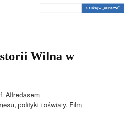
Szukaj w „Kurierze”
Wywiady
Reportaż
Konkursy
Więcej
REKLAMA
PRENUMERATA
KONKURSY
KONTAKTY
storii Wilna w
f. Alfredasem
su, polityki i oświaty. Film