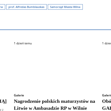
ria
prof. Alfredas Bumblauskas
Samorząd Miasta Wilna
1 dzień temu
1 dzie
Galerie
Galeri
IĄ]
Nagrodzenie polskich maturzystów na
Obó
Litwie w Ambasadzie RP w Wilnie
GA
w z