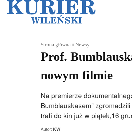
Galerie
Sz
Strona główna
Newsy
Prof. Bumblauska
nowym filmie
Na premierze dokumentalnego f
Bumblauskasem” zgromadzili się
trafi do kin już w piątek,16 gru
Autor:
KW