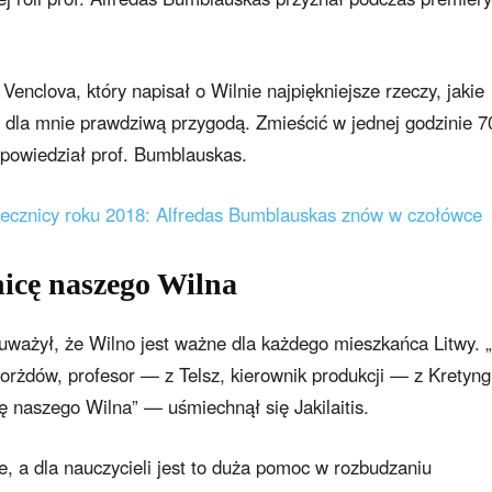
Venclova, który napisał o Wilnie najpiękniejsze rzeczy, jakie
ię dla mnie prawdziwą przygodą. Zmieścić w jednej godzinie 7
— powiedział prof. Bumblauskas.
łecznicy roku 2018: Alfredas Bumblauskas znów w czołówce
icę naszego Wilna
uważył, że Wilno jest ważne dla każdego mieszkańca Litwy. 
rżdów, profesor — z Telsz, kierownik produkcji — z Kretyngi
 naszego Wilna” — uśmiechnął się Jakilaitis.
ie, a dla nauczycieli jest to duża pomoc w rozbudzaniu