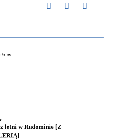
ń temu
e
z letni w Rudominie [Z
LERIĄ]