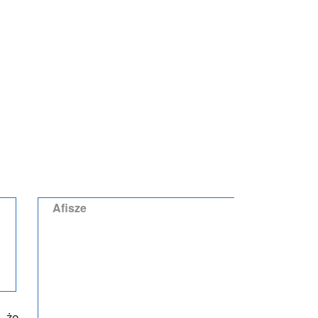
Afisze
, że