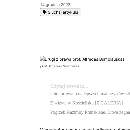
14 grudnia 2022
🗣️ Słuchaj artykułu
Podziel się
| Fot. Vigantas Ovadnevas
Czytaj również...
Uhonorowano najlepszych maturzystów szk
Z wizytą w Kościelisku [Z GALERIĄ]
Pogrzeb Kazimiry Prunskienė. Litwa żegn
Współautor scenariusza i odtwórca główne