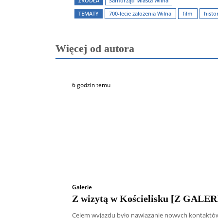
ŹRÓDŁA
Samorząd Miasta Wilna
TEMATY
700-lecie założenia Wilna
film
histo
Więcej od autora
6 godzin temu
Galerie
Z wizytą w Kościelisku [Z GALER
Celem wyjazdu było nawiązanie nowych kontaktó