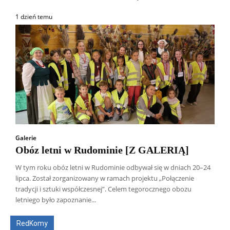
1 dzień temu
Galerie
Obóz letni w Rudominie [Z GALERIĄ]
W tym roku obóz letni w Rudominie odbywał się w dniach 20–24
lipca. Został zorganizowany w ramach projektu „Połączenie
Wszyscy
Aleksander Borowik
Antoni Radczenko
tradycji i sztuki współczesnej”. Celem tegorocznego obozu
Artur Płokszto
Grzegorz Górny
letniego było zapoznanie...
ks. Jarosław Wąsowicz SDB
Piotr Hlebowicz
Rajmund Klonowski
Robert Mickiewicz
Tomasz Snarski
RedKomy
Więcej