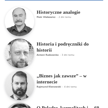
Historyczne analogie
Piotr Hlebowicz
-
2 dni temu
Historia i podręczniki do
historii
Antoni Radczenko
-
3 dni temu
„Biznes jak zawsze” – w
internecie
Rajmund Klonowski
-
4 dni temu
O Połądze, karmelitach i… 60