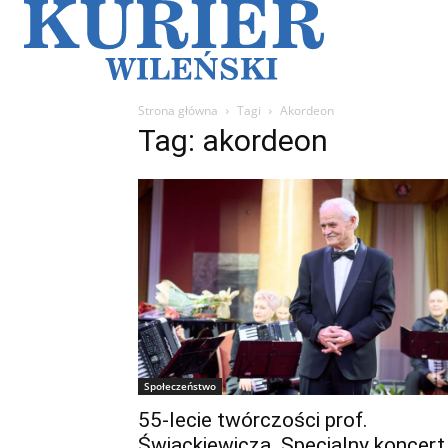
Galerie
Sz
Strona główna
Tagi
Akordeon
Tag: akordeon
Społeczeństwo
55-lecie twórczości prof.
Świackiewicza. Specjalny koncert