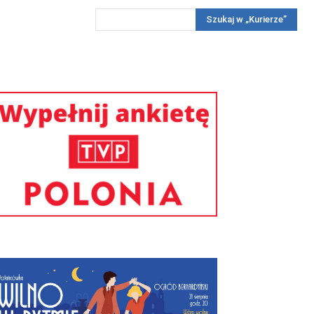
Szukaj w „Kurierze”
Wywiady
Reportaż
Konkursy
Więcej
REKLAMA
PRENUMERATA
KONKURSY
KONTAKTY