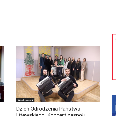
kolnictwo
Samorządy
Kultura
Historia
Komentarze
Wiadomości
Dzień Odrodzenia Państwa
Litewskiego. Koncert zespołu