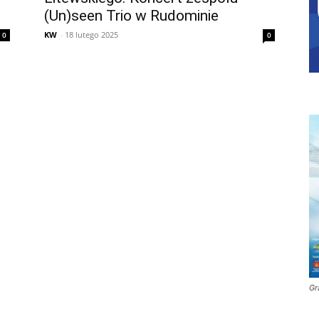
(Un)seen Trio w Rudominie
KW
-
18 lutego 2025
0
0
Gr