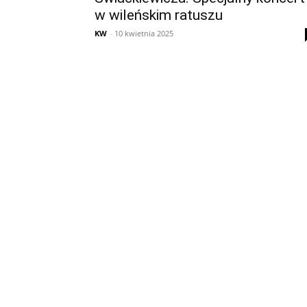
w wileńskim ratuszu
KW
-
10 kwietnia 2025