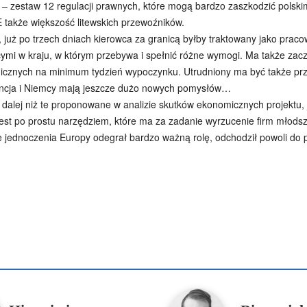
 – zestaw 12 regulacji prawnych, które mogą bardzo zaszkodzić polsk
 także większość litewskich przewoźników.
”, już po trzech dniach kierowca za granicą byłby traktowany jako pra
ymi w kraju, w którym przebywa i spełnić różne wymogi. Ma także z
nicznych na minimum tydzień wypoczynku. Utrudniony ma być także pr
 Francja i Niemcy mają jeszcze dużo nowych pomysłów…
 dalej niż te proponowane w analizie skutków ekonomicznych projektu, 
est po prostu narzędziem, które ma za zadanie wyrzucenie firm młodsz
e jednoczenia Europy odegrał bardzo ważną rolę, odchodził powoli do pr
Podziel się
enko
Artur Płokszto
Grzegorz Górny
ks. Jarosław Wąsowicz SD