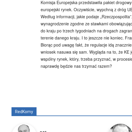
Komisja Europejska przedstawiła pakiet drogowy
europejski rynek. Oczywiście, wypchną z dróg UE
Według informacji, jakie podaje „Rzeczpospolita
wynagrodzenie zgodne ze stawkami obowiązując
do kraju po trzech tygodniach na drogach zagra
terenie danego kraju. I to jeszcze nie koniec.
Biorąc pod uwagę fakt, że regulacje idą znacznie
wniosek nasuwa się sam. Wygląda na to, że KE j
wspólny rynek, który, trzeba przyznać, w procesi
naprawdę będzie nas trzymać razem?
Wszyscy
Aleksander Borowik
Antoni Radcz
RedKomy