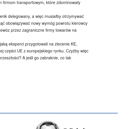
im firmom transportowym, które zdominowały
cownik delegowany, a więc musiałby otrzymywać
acząć obowiązywać nowy wymóg powrotu kierowcy
zewóz przez zagraniczne firmy towarów na
jaką eksperci przygotowali na zlecenie KE,
ej części UE z europejskiego rynku. Czyżby więc
zeszłości? A jeśli go zabraknie, co tak
B
Piotr Hlebowicz
Rajmund Klonowski
Robert Mickiewicz
Tomasz Snarski
Więcej