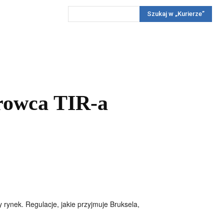
Szukaj w „Kurierze”
Wywiady
Reportaż
Konkursy
Więcej
REKLAMA
PRENUMERATA
KONKURSY
KONTAKTY
erowca TIR-a
ynek. Regulacje, jakie przyjmuje Bruksela,