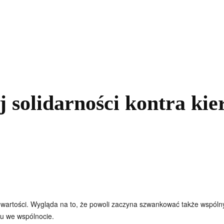
kolnictwo
Samorządy
Kultura
Historia
Komentarze
ej solidarności kontra ki
artości. Wygląda na to, że powoli zaczyna szwankować także wspólny r
żu we wspólnocie.