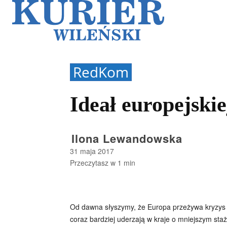
Galerie
Sz
RedKom
Ideał europejski
Ilona Lewandowska
31 maja 2017
Przeczytasz w
1
min
Od dawna słyszymy, że Europa przeżywa kryzys w
coraz bardziej uderzają w kraje o mniejszym sta