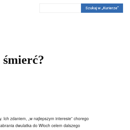
Szukaj w „Kurierze”
Wywiady
Reportaż
Konkursy
Więcej
REKLAMA
PRENUMERATA
KONKURSY
KONTAKTY
t śmierć?
. Ich zdaniem, „w najlepszym interesie” chorego
 zabrania dwulatka do Włoch celem dalszego