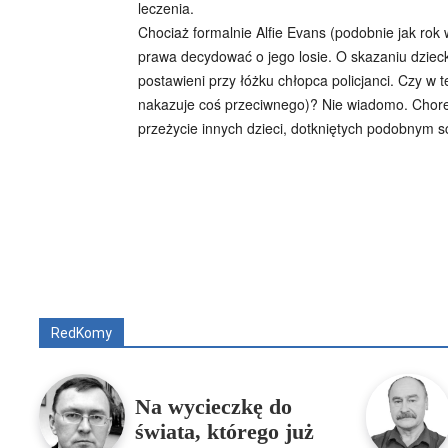
leczenia.
Chociaż formalnie Alfie Evans (podobnie jak rok 
prawa decydować o jego losie. O skazaniu dziec
postawieni przy łóżku chłopca policjanci. Czy w
nakazuje coś przeciwnego)? Nie wiadomo. Chore po
przeżycie innych dzieci, dotkniętych podobnym 
Wszyscy
Aleksander Borowik
Antoni Radcz
RedKomy
Na wycieczkę do
świata, którego już