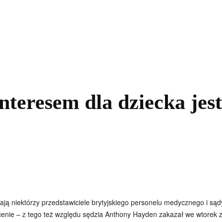
kolnictwo
Samorządy
Kultura
Historia
Komentarze
nteresem dla dziecka jes
ją niektórzy przedstawiciele brytyjskiego personelu medycznego i sądy
rcenie – z tego też względu sędzia Anthony Hayden zakazał we wtorek