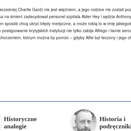
wcześniej Charlie Gard) nie jest więźniem, a jego rodzice nie zostali p
ka na śmierć zadecydował personel szpitala Alder Hey i sędzia Antho
 ten sposób chcą ukryć błędy medyczne, a może robią to w imię jakieg
stępowanie brytyjskich instytucji nie tylko zabija Alfiego i łamie ser
schorzeniem, którym można by pomóc – gdyby Alfie był leczony i jego
Podziel się
enko
Artur Płokszto
Grzegorz Górny
ks. Jarosław Wąsowicz SD
Historyczne
Historia i
analogie
podręcznik