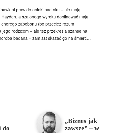
ozbawieni praw do opieki nad nim – nie mają
ny Hayden, a szalonego wyroku dopilnować mają
oś chorego zabobonu (bo przecież rozum
ca jego rodzicom – ale też przekreśla szanse na
 choroba badana – zamiast skazać go na śmierć…
B
Piotr Hlebowicz
Rajmund Klonowski
Robert Mickiewicz
Tomasz Snarski
Więcej
„Biznes jak
i do
zawsze” – w