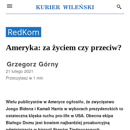
RedKom
Ameryka: za życiem czy przeciw?
Grzegorz Górny
21 lutego 2021
Przeczytasz w
1
min
Wielu publicystów w Ameryce ogłosiło, że zwycięstwo
Joego Bidena i Kamali Harris w wyborach prezydenckich to
ostateczna klęska ruchu pro-life w USA. Obecna ekipa
Białego Domu jest bowiem najbardziej proaborcyjną
administracją w historii Stanów Zjednoczonych.