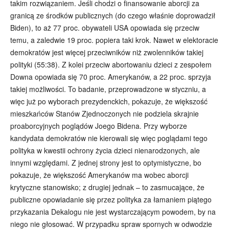
takim rozwiązaniem. Jeśli chodzi o finansowanie aborcji za
granicą ze środków publicznych (do czego właśnie doprowadził
Biden), to aż 77 proc. obywateli USA opowiada się przeciw
temu, a zaledwie 19 proc. popiera taki krok. Nawet w elektoracie
demokratów jest więcej przeciwników niż zwolenników takiej
polityki (55:38). Z kolei przeciw abortowaniu dzieci z zespołem
Downa opowiada się 70 proc. Amerykanów, a 22 proc. sprzyja
takiej możliwości. To badanie, przeprowadzone w styczniu, a
więc już po wyborach prezydenckich, pokazuje, że większość
mieszkańców Stanów Zjednoczonych nie podziela skrajnie
proaborcyjnych poglądów Joego Bidena. Przy wyborze
kandydata demokratów nie kierowali się więc poglądami tego
polityka w kwestii ochrony życia dzieci nienarodzonych, ale
innymi względami. Z jednej strony jest to optymistyczne, bo
pokazuje, że większość Amerykanów ma wobec aborcji
krytyczne stanowisko; z drugiej jednak – to zasmucające, że
publiczne opowiadanie się przez polityka za łamaniem piątego
przykazania Dekalogu nie jest wystarczającym powodem, by na
niego nie głosować. W przypadku spraw spornych w odwodzie