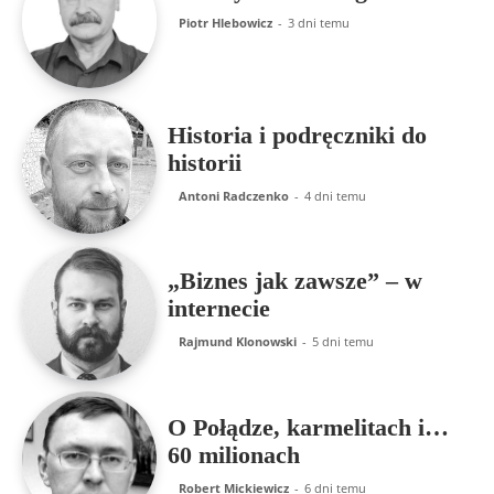
Piotr Hlebowicz
-
3 dni temu
Historia i podręczniki do
historii
Antoni Radczenko
-
4 dni temu
„Biznes jak zawsze” – w
internecie
Rajmund Klonowski
-
5 dni temu
O Połądze, karmelitach i…
60 milionach
Robert Mickiewicz
-
6 dni temu