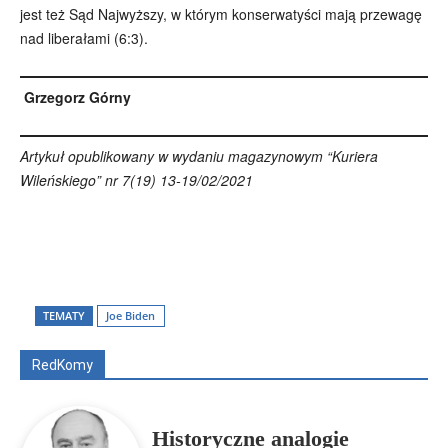
jest też Sąd Najwyższy, w którym konserwatyści mają przewagę
nad liberałami (6:3).
Grzegorz Górny
Artykuł opublikowany w wydaniu magazynowym “Kuriera
Wileńskiego” nr 7(19) 13-19/02/2021
Wszyscy
Aleksander Borowik
Antoni Radczenko
Artur Płokszto
Grzegorz Górny
TEMATY
Joe Biden
ks. Jarosław Wąsowicz SDB
Piotr Hlebowicz
Rajmund Klonowski
Robert Mickiewicz
Tomasz Snarski
RedKomy
Więcej
Historyczne analogie