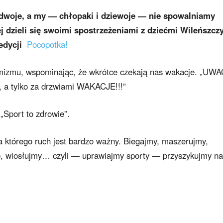
dwoje, a my — chłopaki i dziewoje — nie spowalniamy
j dzieli się swoimi spostrzeżeniami z dziećmi Wileńszcz
 edycji
Pocopotka!
izmu, wspominając, że wkrótce czekają nas wakacje. „UW
, a tylko za drzwiami WAKACJE!!!”
„Sport to zdrowie”.
la którego ruch jest bardzo ważny. Biegajmy, maszerujmy,
ę, wiosłujmy… czyli — uprawiajmy sporty — przyszykujmy n