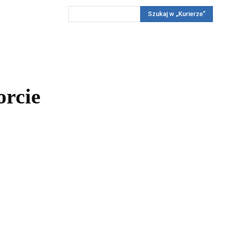
Szukaj w „Kurierze”
Wywiady
Reportaż
Konkursy
Więcej
REKLAMA
PRENUMERATA
KONKURSY
KONTAKTY
orcie