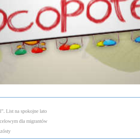
. List na spokojne lato
ocelowym dla migrantów
szósty