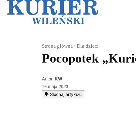
Galerie
Sz
Strona główna
Dla dzieci
Pocopotek „Kuri
Autor:
KW
16 maja 2023
🗣️ Słuchaj artykułu
Podziel się