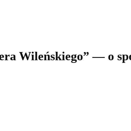
kolnictwo
Samorządy
Kultura
Historia
Komentarze
era Wileńskiego” — o sp