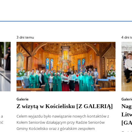
3 dni temu
4 dni 
Galerie
Galeri
Z wizytą w Kościelisku [Z GALERIĄ]
Nag
Lit
 a
Celem wyjazdu było nawiązanie nowych kontaktów z
[GA
ić
Kołem Seniorów działającym przy Radzie Seniorów
Gminy Kościelisko oraz z góralskim zespołem