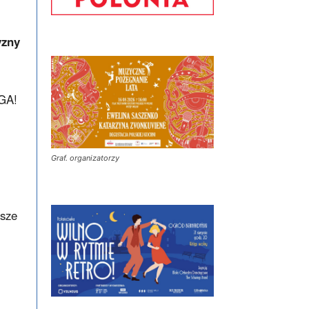
yzny
AGA!
Graf. organizatorzy
asze