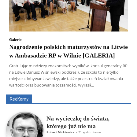
Galerie
Nagrodzenie polskich maturzystów na Litwie
w Ambasadzie RP w Wilnie [GALERIA]
Gratulując młodzieży znakomitych wyników, konsul generalny RP
na Litwie Dariusz Wiśniewski podkreślił, że szkoła to nie tylko
Wszyscy
Aleksander Borowik
Antoni Radczenko
miejsce zdobywania wiedzy, ale także przestrzeń kształtowania
Artur Płokszto
Grzegorz Górny
wartości oraz budowania tożsamości. Wyraził...
ks. Jarosław Wąsowicz SDB
Piotr Hlebowicz
Rajmund Klonowski
Robert Mickiewicz
Tomasz Snarski
RedKomy
Więcej
Na wycieczkę do świata,
którego już nie ma
Robert Mickiewicz
-
21 godzin temu