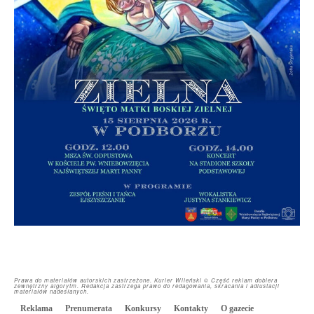
Prawa do materiałów autorskich zastrzeżone. Kurier Wileński © Część reklam dobiera
zewnętrzny algorytm. Redakcja zastrzega prawo do redagowania, skracania i adiustacji
materiałów nadesłanych.
Reklama
Prenumerata
Konkursy
Kontakty
O gazecie