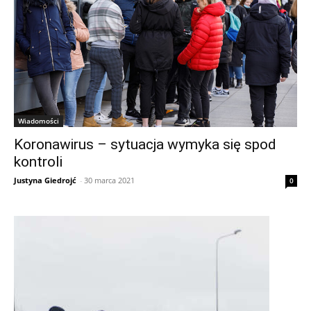
Wiadomości
Koronawirus – sytuacja wymyka się spod
kontroli
Justyna Giedrojć
-
30 marca 2021
0