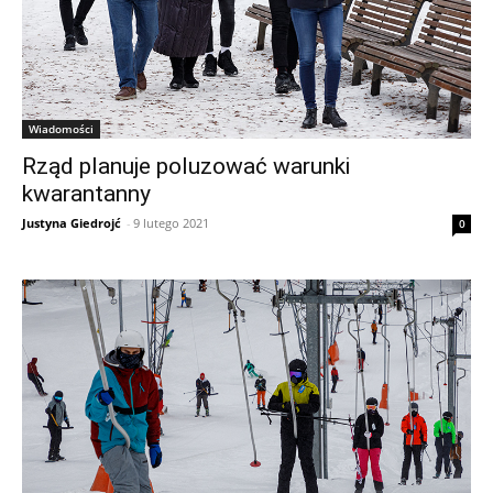
Wiadomości
Rząd planuje poluzować warunki
kwarantanny
Justyna Giedrojć
-
9 lutego 2021
0