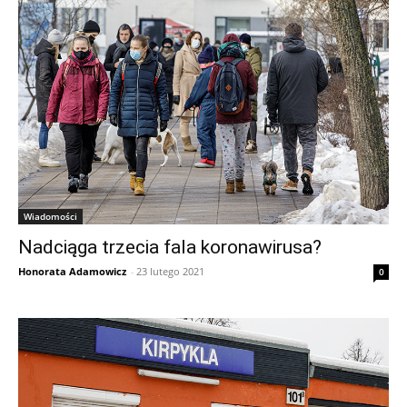
Wiadomości
Nadciąga trzecia fala koronawirusa?
Honorata Adamowicz
-
23 lutego 2021
0