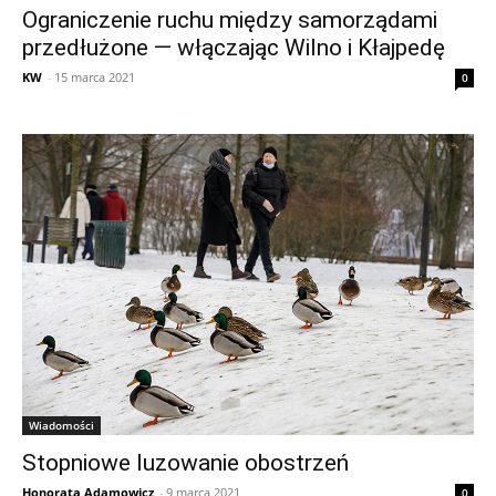
Ograniczenie ruchu między samorządami
przedłużone — włączając Wilno i Kłajpedę
KW
-
15 marca 2021
0
Wiadomości
Stopniowe luzowanie obostrzeń
Honorata Adamowicz
-
9 marca 2021
0