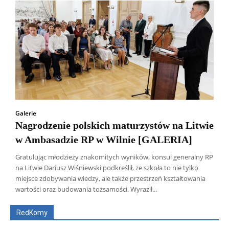
Galerie
Nagrodzenie polskich maturzystów na Litwie
w Ambasadzie RP w Wilnie [GALERIA]
Gratulując młodzieży znakomitych wyników, konsul generalny RP
na Litwie Dariusz Wiśniewski podkreślił, że szkoła to nie tylko
Wszyscy
Aleksander Borowik
Antoni Radczenko
miejsce zdobywania wiedzy, ale także przestrzeń kształtowania
Artur Płokszto
Grzegorz Górny
wartości oraz budowania tożsamości. Wyraził...
ks. Jarosław Wąsowicz SDB
Piotr Hlebowicz
Rajmund Klonowski
Robert Mickiewicz
Tomasz Snarski
RedKomy
Więcej