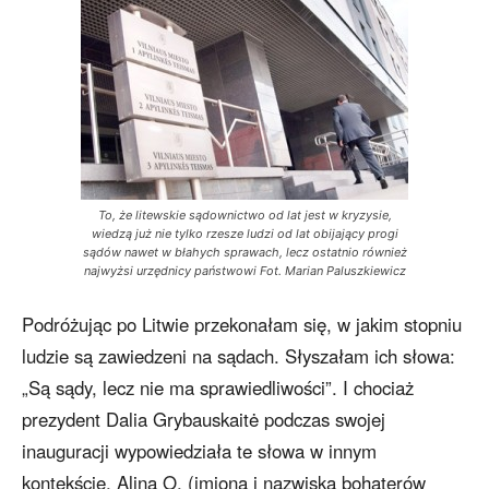
To, że litewskie sądownictwo od lat jest w kryzysie,
wiedzą już nie tylko rzesze ludzi od lat obijający progi
sądów nawet w błahych sprawach, lecz ostatnio również
najwyżsi urzędnicy państwowi Fot. Marian Paluszkiewicz
Podróżując po Litwie przekonałam się, w jakim stopniu
ludzie są zawiedzeni na sądach. Słyszałam ich słowa:
„Są sądy, lecz nie ma sprawiedliwości”. I chociaż
prezydent Dalia Grybauskaitė podczas swojej
inauguracji wypowiedziała te słowa w innym
kontekście, Alina O. (imiona i nazwiska bohaterów