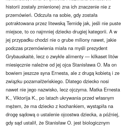
historii zostały zmienione) zna ich znaczenie nie z
przemówień. Odczuła na sobie, gdy została
potraktowana przez litewską Temidę jak, jeśli nie puste
miejsce, to co najmniej dziecko drugiej kategorii. A w
jej przypadku chodzi nie o grube miliony nawet, jakie
podczas przemówienia miała na myśli prezydent
Grybauskaitė, lecz o zwykłe alimenty — kilkaset litów
miesięcznie należne od jej ojca Stanisława O. Ma on
bowiem jeszcze syna Ernesta, ale z drugą kobietą i ze
związku pozamałżeńskiego. Dlatego dziecko nosi
nawet nie jego nazwisko, lecz ojczyma. Matka Ernesta
K., Viktorija K., po latach ukrywania przed własnym
mężem, że ma dziecko z kochankiem, wystąpiła na
drogę sądową o ustalenie ojcostwa dziecka, a później,
gdy sąd ustalił, że Stanisław O. jest biologicznym