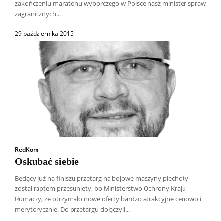
zakończeniu maratonu wyborczego w Polsce nasz minister spraw
zagranicznych...
29 października 2015
RedKom
Oskubać siebie
Będący już na finiszu przetarg na bojowe maszyny piechoty
został raptem przesunięty, bo Ministerstwo Ochrony Kraju
Wszyscy
Aleksander Borowik
Antoni Radczenko
tłumaczy, że otrzymało nowe oferty bardzo atrakcyjne cenowo i
Artur Płokszto
Grzegorz Górny
merytorycznie. Do przetargu dołączyli...
ks. Jarosław Wąsowicz SDB
Piotr Hlebowicz
Rajmund Klonowski
Robert Mickiewicz
Tomasz Snarski