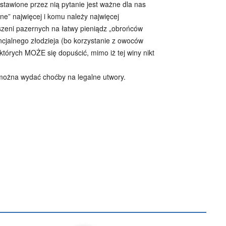
stawione przez nią pytanie jest ważne dla nas
one” najwięcej i komu należy najwięcej
eszeni pazernych na łatwy pieniądz „obrońców
ncjalnego złodzieja (bo korzystanie z owoców
których MOŻE się dopuścić, mimo iż tej winy nikt
 można wydać choćby na legalne utwory.
B
Piotr Hlebowicz
Rajmund Klonowski
Robert Mickiewicz
Tomasz Snarski
Więcej