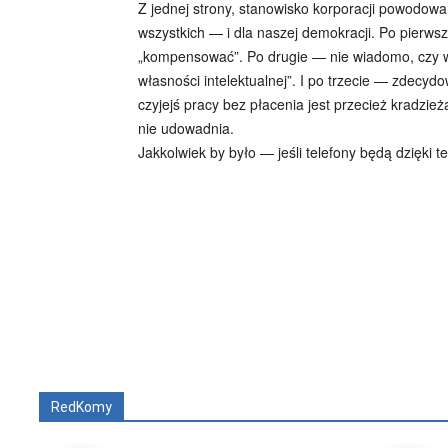
Z jednej strony, stanowisko korporacji powodowa
wszystkich — i dla naszej demokracji. Po pierwsz
„kompensować”. Po drugie — nie wiadomo, czy w o
własności intelektualnej”. I po trzecie — zdecy
czyjejś pracy bez płacenia jest przecież kradzie
nie udowadnia.
Jakkolwiek by było — jeśli telefony będą dzięk
Wszyscy
Aleksander Borowik
Antoni Radcz
RedKomy