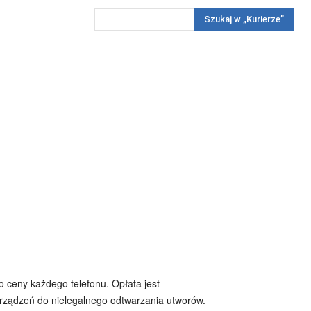
Szukaj w „Kurierze”
Wywiady
Reportaż
Konkursy
Więcej
REKLAMA
PRENUMERATA
KONKURSY
KONTAKTY
o ceny każdego telefonu. Opłata jest
urządzeń do nielegalnego odtwarzania utworów.