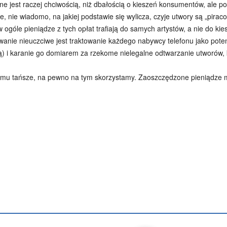
ne jest raczej chciwością, niż dbałością o kieszeń konsumentów, ale po
e, nie wiadomo, na jakiej podstawie się wylicza, czyje utwory są „pirac
góle pieniądze z tych opłat trafiają do samych artystów, a nie do ki
dowanie nieuczciwe jest traktowanie każdego nabywcy telefonu jako pote
żą) i karanie go domiarem za rzekome nielegalne odtwarzanie utworów, 
i temu tańsze, na pewno na tym skorzystamy. Zaoszczędzone pieniądze
Podziel się
enko
Artur Płokszto
Grzegorz Górny
ks. Jarosław Wąsowicz SD