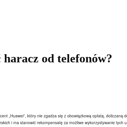
kolnictwo
Samorządy
Kultura
Historia
Komentarze
ć haracz od telefonów?
cent „Huawei”, który nie zgadza się z obowiązkową opłatą, doliczaną d
rskich i ma stanowić rekompensatę za możliwe wykorzystywanie tych 