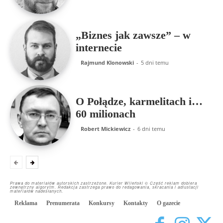
„Biznes jak zawsze” – w
internecie
Rajmund Klonowski
-
5 dni temu
O Połądze, karmelitach i…
60 milionach
Robert Mickiewicz
-
6 dni temu
Prawa do materiałów autorskich zastrzeżone. Kurier Wileński © Część reklam dobiera
zewnętrzny algorytm. Redakcja zastrzega prawo do redagowania, skracania i adiustacji
materiałów nadesłanych.
Reklama
Prenumerata
Konkursy
Kontakty
O gazecie