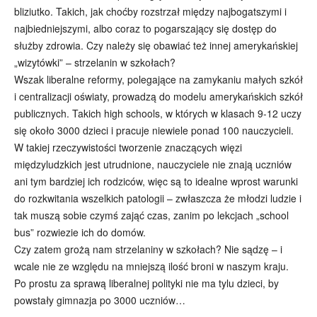
bliziutko. Takich, jak choćby rozstrzał między najbogatszymi i
najbiedniejszymi, albo coraz to pogarszający się dostęp do
służby zdrowia. Czy należy się obawiać też innej amerykańskiej
„wizytówki” – strzelanin w szkołach?
Wszak liberalne reformy, polegające na zamykaniu małych szkół
i centralizacji oświaty, prowadzą do modelu amerykańskich szkół
publicznych. Takich high schools, w których w klasach 9-12 uczy
się około 3000 dzieci i pracuje niewiele ponad 100 nauczycieli.
W takiej rzeczywistości tworzenie znaczących więzi
międzyludzkich jest utrudnione, nauczyciele nie znają uczniów
ani tym bardziej ich rodziców, więc są to idealne wprost warunki
do rozkwitania wszelkich patologii – zwłaszcza że młodzi ludzie i
tak muszą sobie czymś zająć czas, zanim po lekcjach „school
bus” rozwiezie ich do domów.
Czy zatem grożą nam strzelaniny w szkołach? Nie sądzę – i
wcale nie ze względu na mniejszą ilość broni w naszym kraju.
Po prostu za sprawą liberalnej polityki nie ma tylu dzieci, by
powstały gimnazja po 3000 uczniów…