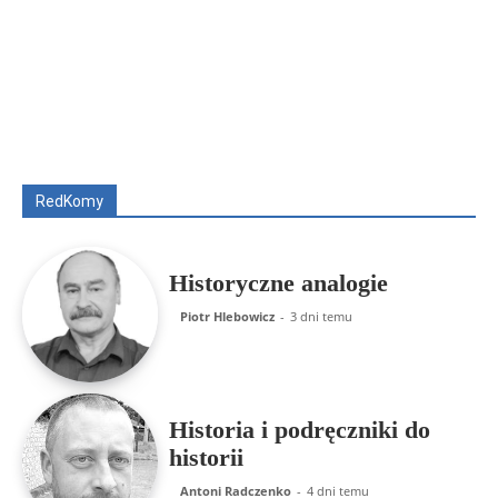
Wszyscy
Aleksander Borowik
Antoni Radczenko
Artur Płokszto
Grzegorz Górny
ks. Jarosław Wąsowicz SDB
Piotr Hlebowicz
Rajmund Klonowski
Robert Mickiewicz
Tomasz Snarski
RedKomy
Więcej
Historyczne analogie
Piotr Hlebowicz
-
3 dni temu
Historia i podręczniki do
historii
Antoni Radczenko
-
4 dni temu