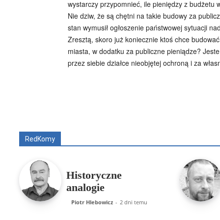
wystarczy przypomnieć, ile pieniędzy z budżetu w
Nie dziw, że są chętni na takie budowy za public
stan wymusił ogłoszenie państwowej sytuacji na
Zresztą, skoro już koniecznie ktoś chce budować
miasta, w dodatku za publiczne pieniądze? Jes
przez siebie działce nieobjętej ochroną i za wła
Wszyscy
Aleksander Borowik
Antoni Radcz
RedKomy
Historyczne
analogie
Piotr Hlebowicz
-
2 dni temu