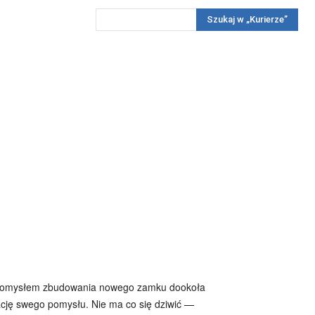
Szukaj w „Kurierze”
Wywiady
Reportaż
Konkursy
Więcej
REKLAMA
PRENUMERATA
KONKURSY
KONTAKTY
ej. Z pomysłem zbudowania nowego zamku dookoła
cję swego pomysłu. Nie ma co się dziwić —