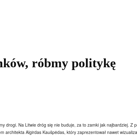
kolnictwo
Samorządy
Kultura
Historia
Komentarze
ków, róbmy politykę
dujmy drogi. Na Litwie dróg się nie buduje, za to zamki jak najbardzi
 architekta Algirdas Kaušpėdas, który zaprezentował nawet wizualiza