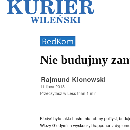
Galerie
Sz
RedKom
Nie budujmy zam
Rajmund Klonowski
11 lipca 2018
Przeczytasz w
Less than 1
min
Kiedyś było takie hasło: nie róbmy polityki, bu
Wieży Giedymina wyskoczył happener z dyplomem