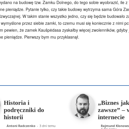
ydano na budowę tzw. Zamku Dolnego, do tego sobie wyobrazić, ile z tych
zne pieniądze. Pytanie tylko, czy takie budowy wytrzyma sama Góra Zamk
dzwyczajnej. W takim stanie wszystko jedno, czy się będzie budowało
 wymyślone przez siebie zamki, to czemu musi się koniecznie z nimi p
tem pewien, że zamek Kaušpėdasa zyskałby więcej zwolenników, gdyb
sne pieniądze. Pierwszy bym mu przyklasnął.
Podziel się
enko
Artur Płokszto
Grzegorz Górny
ks. Jarosław Wąsowicz SD
Historia i
„Biznes ja
podręczniki do
zawsze” – 
historii
internecie
Antoni Radczenko
-
3 dni temu
Rajmund Klonows
4 dni temu