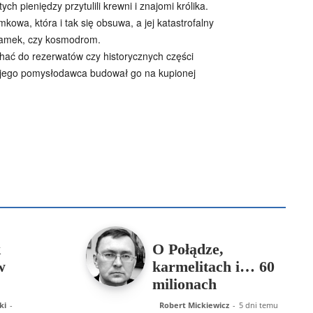
 pieniędzy przytulili krewni i znajomi królika.
owa, która i tak się obsuwa, a jej katastrofalny
 zamek, czy kosmodrom.
chać do rezerwatów czy historycznych części
y jego pomysłodawca budował go na kupionej
B
Piotr Hlebowicz
Rajmund Klonowski
Robert Mickiewicz
Tomasz Snarski
Więcej
k
O Połądze,
w
karmelitach i… 60
milionach
ki
-
Robert Mickiewicz
-
5 dni temu