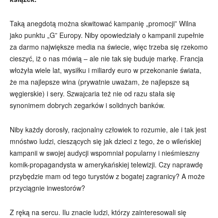
Taką anegdotą można skwitować kampanię „promocji” Wilna
jako punktu „G” Europy. Niby opowiedziały o kampanii zupełnie
za darmo największe media na świecie, więc trzeba się rzekomo
cieszyć, iż o nas mówią – ale nie tak się buduje markę. Francja
włożyła wiele lat, wysiłku i miliardy euro w przekonanie świata,
że ma najlepsze wina (prywatnie uważam, że najlepsze są
węgierskie) i sery. Szwajcaria też nie od razu stała się
synonimem dobrych zegarków i solidnych banków.
Niby każdy dorosły, racjonalny człowiek to rozumie, ale i tak jest
mnóstwo ludzi, cieszących się jak dzieci z tego, że o wileńskiej
kampanii w swojej audycji wspomniał popularny i nieśmieszny
komik-propagandysta w amerykańskiej telewizji. Czy naprawdę
przybędzie mam od tego turystów z bogatej zagranicy? A może
przyciągnie inwestorów?
Z ręką na sercu. Ilu znacie ludzi, którzy zainteresowali się