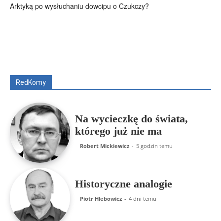
Arktyką po wysłuchaniu dowcipu o Czukczy?
Wszyscy
Aleksander Borowik
Antoni Radczenko
Artur Płokszto
Grzegorz Górny
ks. Jarosław Wąsowicz SDB
Piotr Hlebowicz
Rajmund Klonowski
Robert Mickiewicz
Tomasz Snarski
RedKomy
Więcej
Na wycieczkę do świata,
którego już nie ma
Robert Mickiewicz
-
5 godzin temu
Historyczne analogie
Piotr Hlebowicz
-
4 dni temu