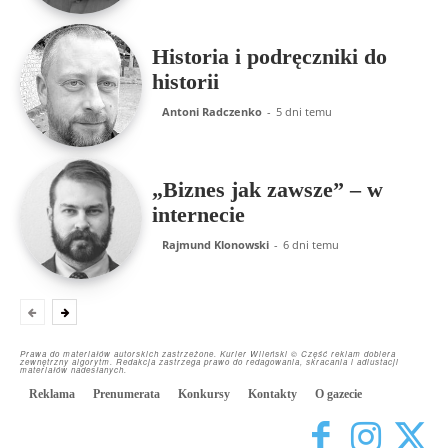
Historia i podręczniki do
historii
Antoni Radczenko
-
5 dni temu
„Biznes jak zawsze” – w
internecie
Rajmund Klonowski
-
6 dni temu
Prawa do materiałów autorskich zastrzeżone. Kurier Wileński © Część reklam dobiera
zewnętrzny algorytm. Redakcja zastrzega prawo do redagowania, skracania i adiustacji
materiałów nadesłanych.
Reklama
Prenumerata
Konkursy
Kontakty
O gazecie