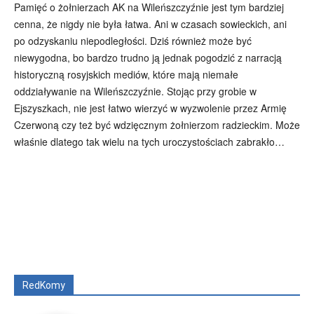
Pamięć o żołnierzach AK na Wileńszczyźnie jest tym bardziej
cenna, że nigdy nie była łatwa. Ani w czasach sowieckich, ani
po odzyskaniu niepodległości. Dziś również może być
niewygodna, bo bardzo trudno ją jednak pogodzić z narracją
historyczną rosyjskich mediów, które mają niemałe
oddziaływanie na Wileńszczyźnie. Stojąc przy grobie w
Ejszyszkach, nie jest łatwo wierzyć w wyzwolenie przez Armię
Czerwoną czy też być wdzięcznym żołnierzom radzieckim. Może
właśnie dlatego tak wielu na tych uroczystościach zabrakło…
Wszyscy
Aleksander Borowik
Antoni Radczenko
Artur Płokszto
Grzegorz Górny
ks. Jarosław Wąsowicz SDB
Piotr Hlebowicz
Rajmund Klonowski
Robert Mickiewicz
Tomasz Snarski
RedKomy
Więcej