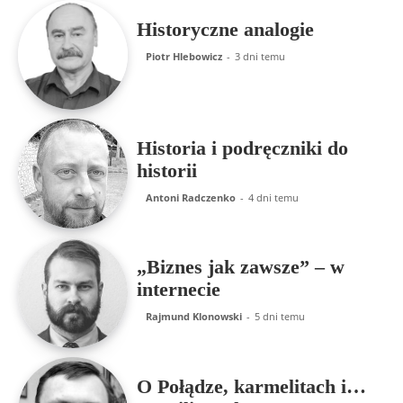
Historyczne analogie
Piotr Hlebowicz
-
3 dni temu
Historia i podręczniki do
historii
Antoni Radczenko
-
4 dni temu
„Biznes jak zawsze” – w
internecie
Rajmund Klonowski
-
5 dni temu
O Połądze, karmelitach i…