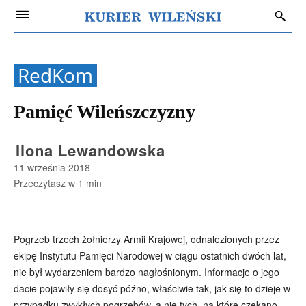
RedKom
Pamięć Wileńszczyzny
Ilona Lewandowska
11 września 2018
Przeczytasz w
1
min
Pogrzeb trzech żołnierzy Armii Krajowej, odnalezionych przez
ekipę Instytutu Pamięci Narodowej w ciągu ostatnich dwóch lat,
nie był wydarzeniem bardzo nagłośnionym. Informacje o jego
dacie pojawiły się dosyć późno, właściwie tak, jak się to dzieje w
przypadku zwykłych pogrzebów, a nie tych, na które czekano