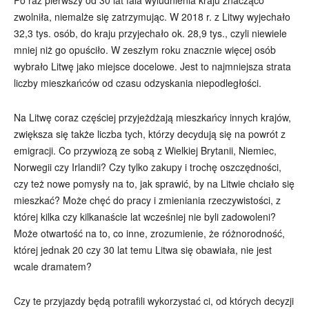
zwolniła, niemalże się zatrzymując. W 2018 r. z Litwy wyjechało
32,3 tys. osób, do kraju przyjechało ok. 28,9 tys., czyli niewiele
mniej niż go opuściło. W zeszłym roku znacznie więcej osób
wybrało Litwę jako miejsce docelowe. Jest to najmniejsza strata
liczby mieszkańców od czasu odzyskania niepodległości.
Na Litwę coraz częściej przyjeżdżają mieszkańcy innych krajów,
zwiększa się także liczba tych, którzy decydują się na powrót z
emigracji. Co przywiozą ze sobą z Wielkiej Brytanii, Niemiec,
Norwegii czy Irlandii? Czy tylko zakupy i trochę oszczędności,
czy też nowe pomysły na to, jak sprawić, by na Litwie chciało się
mieszkać? Może chęć do pracy i zmieniania rzeczywistości, z
której kilka czy kilkanaście lat wcześniej nie byli zadowoleni?
Może otwartość na to, co inne, zrozumienie, że różnorodność,
której jednak 20 czy 30 lat temu Litwa się obawiała, nie jest
wcale dramatem?
Czy te przyjazdy będą potrafili wykorzystać ci, od których decyzji