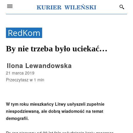
RedKom
By nie trzeba było uciekać…
Ilona Lewandowska
21 marca 2019
Przeczytasz w
1
min
W tym roku mieszkańcy Litwy usłyszeli zupełnie
niespodziewaną, ale dobrą wiadomość na temat
demografii.
Po raz pierwszy od 30 lat fala wyludnienia kraju znacząco