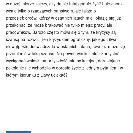
w dużej mierze zależy, czy da się tutaj godnie żyć? I nie chodzi
wcale tylko o rządzących państwem, ale także o
przedsiębiorców, którzy w ostatnich latach mieli okazję się już
przekonać, że może brakować nie tylko miejsc pracy, ale i
pracowników. Bardzo często mówi się o tym, że kryzysy są
szansą na rozwój. Ten kryzys demograficzny, jakiego Litwa
niewątpliwie doświadczała w ostatnich latach, również może się
przemienić w taką szansę. Na pewno warto z niej skorzystać,
wyciągnąć wnioski na przyszłość tak, by kolejne, dorastające
pokolenie nie wchodziło w dorosłe życie z jednym pytaniem: w
którym kierunku z Litwy uciekać?
Wszyscy
Aleksander Borowik
Antoni Radczenko
Artur Płokszto
Grzegorz Górny
ks. Jarosław Wąsowicz SDB
Piotr Hlebowicz
Rajmund Klonowski
Robert Mickiewicz
Tomasz Snarski