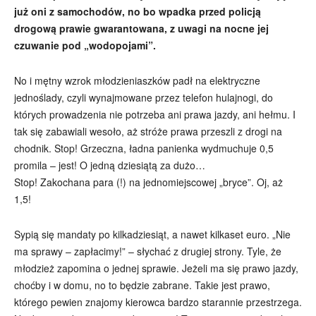
już oni z samochodów, no bo wpadka przed policją
drogową prawie gwarantowana, z uwagi na nocne jej
czuwanie pod „wodopojami”.
No i mętny wzrok młodzieniaszków padł na elektryczne
jednoślady, czyli wynajmowane przez telefon hulajnogi, do
których prowadzenia nie potrzeba ani prawa jazdy, ani hełmu. I
tak się zabawiali wesoło, aż stróże prawa przeszli z drogi na
chodnik. Stop! Grzeczna, ładna panienka wydmuchuje 0,5
promila – jest! O jedną dziesiątą za dużo…
Stop! Zakochana para (!) na jednomiejscowej „bryce”. Oj, aż
1,5!
Sypią się mandaty po kilkadziesiąt, a nawet kilkaset euro. „Nie
ma sprawy – zapłacimy!” – słychać z drugiej strony. Tyle, że
młodzież zapomina o jednej sprawie. Jeżeli ma się prawo jazdy,
choćby i w domu, no to będzie zabrane. Takie jest prawo,
którego pewien znajomy kierowca bardzo starannie przestrzega.