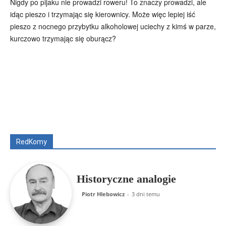
Nigdy po pijaku nie prowadzi roweru! To znaczy prowadzi, ale
idąc pieszo i trzymając się kierownicy. Może więc lepiej iść
pieszo z nocnego przybytku alkoholowej uciechy z kimś w parze,
kurczowo trzymając się oburącz?
Wszyscy
Aleksander Borowik
Antoni Radczenko
Artur Płokszto
Grzegorz Górny
ks. Jarosław Wąsowicz SDB
Piotr Hlebowicz
Rajmund Klonowski
Robert Mickiewicz
Tomasz Snarski
RedKomy
Więcej
Historyczne analogie
Piotr Hlebowicz
-
3 dni temu