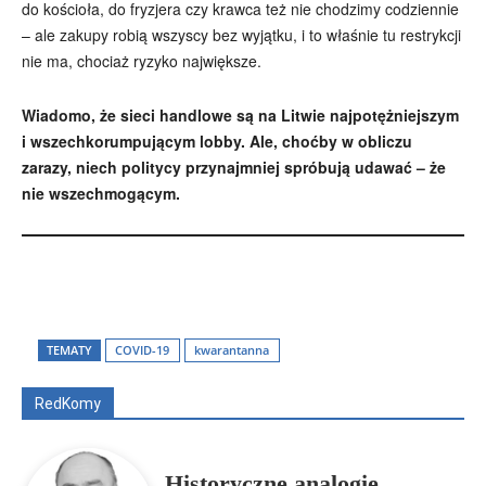
do kościoła, do fryzjera czy krawca też nie chodzimy codziennie
– ale zakupy robią wszyscy bez wyjątku, i to właśnie tu restrykcji
nie ma, chociaż ryzyko największe.
Wiadomo, że sieci handlowe są na Litwie najpotężniejszym
i wszechkorumpującym lobby. Ale, choćby w obliczu
zarazy, niech politycy przynajmniej spróbują udawać – że
nie wszechmogącym.
Wszyscy
Aleksander Borowik
Antoni Radczenko
Artur Płokszto
Grzegorz Górny
TEMATY
COVID-19
kwarantanna
ks. Jarosław Wąsowicz SDB
Piotr Hlebowicz
Rajmund Klonowski
Robert Mickiewicz
Tomasz Snarski
RedKomy
Więcej
Historyczne analogie