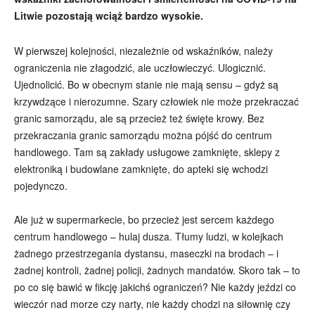
Litwie pozostają wciąż bardzo wysokie.
W pierwszej kolejności, niezależnie od wskaźników, należy
ograniczenia nie złagodzić, ale uczłowieczyć. Ulogicznić.
Ujednolicić. Bo w obecnym stanie nie mają sensu – gdyż są
krzywdzące i nierozumne. Szary człowiek nie może przekraczać
granic samorządu, ale są przecież też święte krowy. Bez
przekraczania granic samorządu można pójść do centrum
handlowego. Tam są zakłady usługowe zamknięte, sklepy z
elektroniką i budowlane zamknięte, do apteki się wchodzi
pojedynczo.
Ale już w supermarkecie, bo przecież jest sercem każdego
centrum handlowego – hulaj dusza. Tłumy ludzi, w kolejkach
żadnego przestrzegania dystansu, maseczki na brodach – i
żadnej kontroli, żadnej policji, żadnych mandatów. Skoro tak – to
po co się bawić w fikcję jakichś ograniczeń? Nie każdy jeździ co
wieczór nad morze czy narty, nie każdy chodzi na siłownię czy