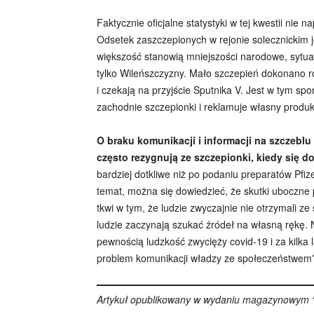
Faktycznie oficjalne statystyki w tej kwestii nie
Odsetek zaszczepionych w rejonie solecznickim j
większość stanowią mniejszości narodowe, sytuacj
tylko Wileńszczyzny. Mało szczepień dokonano r
i czekają na przyjście Sputnika V. Jest w tym s
zachodnie szczepionki i reklamuje własny produ
O braku komunikacji i informacji na szczeb
często rezygnują ze szczepionki, kiedy się d
bardziej dotkliwe niż po podaniu preparatów Pfiz
temat, można się dowiedzieć, że skutki uboczne 
tkwi w tym, że ludzie zwyczajnie nie otrzymali z
ludzie zaczynają szukać źródeł na własną rękę. 
pewnością ludzkość zwycięży covid-19 i za kilka 
problem komunikacji władzy ze społeczeństwem?
Artykuł opublikowany w wydaniu magazynowym “K