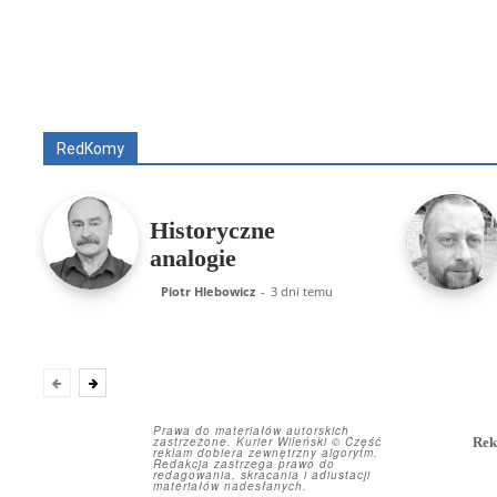
Wszyscy
Aleksander Borowik
Antoni Radcz
RedKomy
Historyczne
analogie
Piotr Hlebowicz
-
3 dni temu
Prawa do materiałów autorskich
zastrzeżone. Kurier Wileński © Część
Rek
reklam dobiera zewnętrzny algorytm.
Redakcja zastrzega prawo do
redagowania, skracania i adiustacji
materiałów nadesłanych.