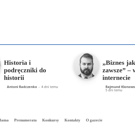
Podziel się
enko
Artur Płokszto
Grzegorz Górny
ks. Jarosław Wąsowicz SD
Historia i
„Biznes ja
podręczniki do
zawsze” – 
historii
internecie
Antoni Radczenko
-
4 dni temu
Rajmund Klonows
5 dni temu
lama
Prenumerata
Konkursy
Kontakty
O gazecie