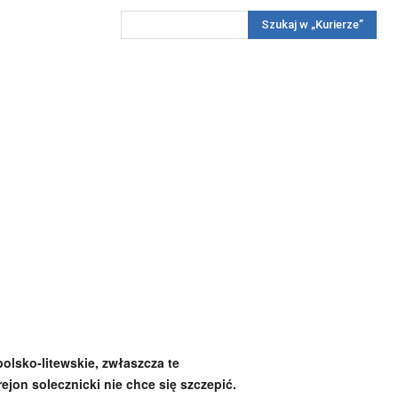
Szukaj w „Kurierze”
Wywiady
Reportaż
Konkursy
Więcej
REKLAMA
PRENUMERATA
KONKURSY
KONTAKTY
olsko-litewskie, zwłaszcza te
ejon solecznicki nie chce się szczepić.