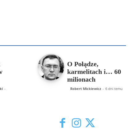
B
Piotr Hlebowicz
Rajmund Klonowski
Robert Mickiewicz
Tomasz Snarski
Więcej
k
O Połądze,
w
karmelitach i… 60
milionach
ki
-
Robert Mickiewicz
-
6 dni temu