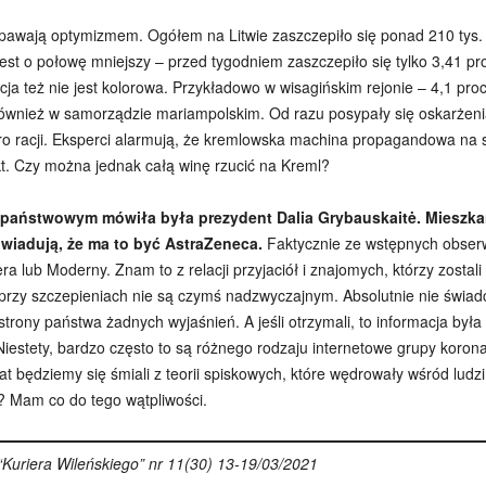
 napawają optymizmem. Ogółem na Litwie zaszczepiło się ponad 210 tys. 
est o połowę mniejszy – przed tygodniem zaszczepiło się tylko 3,41 p
a też nie jest kolorowa. Przykładowo w wisagińskim rejonie – 4,1 proc
ównież w samorządzie mariampolskim. Od razu posypały się oskarżeni
poro racji. Eksperci alarmują, że kremlowska machina propagandowa na
kt. Czy można jednak całą winę rzucić na Kreml?
lu państwowym mówiła była prezydent Dalia Grybauskaitė. Mieszk
owiadują, że ma to być AstraZeneca.
Faktycznie ze wstępnych obserwa
era lub Moderny. Znam to z relacji przyjaciół i znajomych, którzy zosta
przy szczepieniach nie są czymś nadzwyczajnym. Absolutnie nie świadc
e strony państwa żadnych wyjaśnień. A jeśli otrzymali, to informacja by
Niestety, bardzo często to są różnego rodzaju internetowe grupy kor
lat będziemy się śmiali z teorii spiskowych, które wędrowały wśród ludz
 Mam co do tego wątpliwości.
uriera Wileńskiego” nr 11(30) 13-19/03/2021