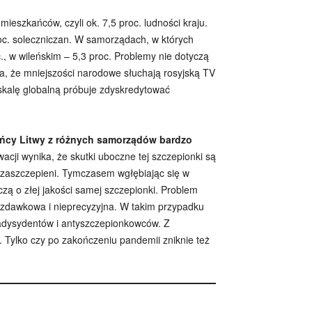
mieszkańców, czyli ok. 7,5 proc. ludności kraju.
roc. soleczniczan. W samorządach, w których
., w wileńskim – 5,3 proc. Problemy nie dotyczą
a, że mniejszości narodowe słuchają rosyjską TV
 skalę globalną próbuje zdyskredytować
ańcy Litwy z różnych samorządów bardzo
cji wynika, że skutki uboczne tej szczepionki są
li zaszczepieni. Tymczasem wgłębiając się w
zą o złej jakości samej szczepionki. Problem
ła zdawkowa i nieprecyzyjna. W takim przypadku
onadysydentów i antyszczepionkowców. Z
i. Tylko czy po zakończeniu pandemii zniknie też