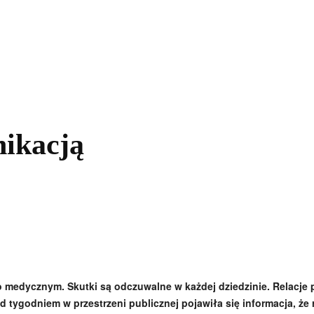
kolnictwo
Samorządy
Kultura
Historia
Komentarze
ikacją
 medycznym. Skutki są odczuwalne w każdej dziedzinie. Relacje p
d tygodniem w przestrzeni publicznej pojawiła się informacja, że r