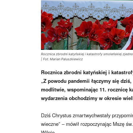
Rocznica zbrodni katyńskiej i katastrofy smoleńskiej zjed
| Fot. Marian Paluszkiewicz
Rocznica zbrodni katyńskiej i katastro
„Z powodu pandemii łączymy się dziś,
modlitwie, wspominając 11. rocznicę ka
wydarzenia obchodzimy w okresie wie
Dziś Chrystus zmartwychwstały przypomina
wieczne” – mówił rozpoczynając Mszę św.
Wilnie.