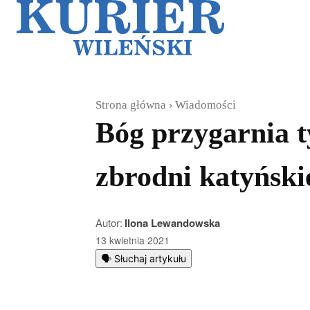
Galerie
Sz
Strona główna
Wiadomości
Bóg przygarnia t
zbrodni katyńskie
Autor:
Ilona Lewandowska
13 kwietnia 2021
🗣️ Słuchaj artykułu