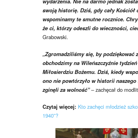
wydarzenia. Nie na darmo jednak został
swoją historię. Dziś, gdy cały Kości
wspominamy te smutne rocznice. Chry
że ci, którzy odeszli do wieczności, c
Grabowski.
„Zgromadziliśmy się, by podziękować za
obchodzimy na Wileńszczyźnie tydzień 
Miłosierdziu Bożemu. Dziś, kiedy wsp
ono nie powtórzyło w historii naszego
zginęli za wolność”
– zachęcał do modli
Czytaj więcej:
Kto zachęci młodzież szko
1940”?