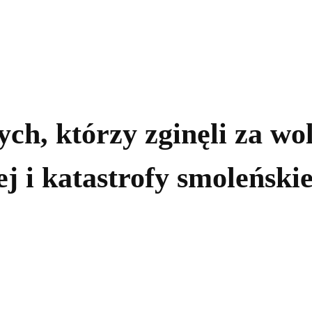
kolnictwo
Samorządy
Kultura
Historia
Komentarze
ych, którzy zginęli za wo
j i katastrofy smoleńskie