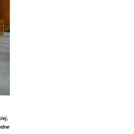
iej,
udne