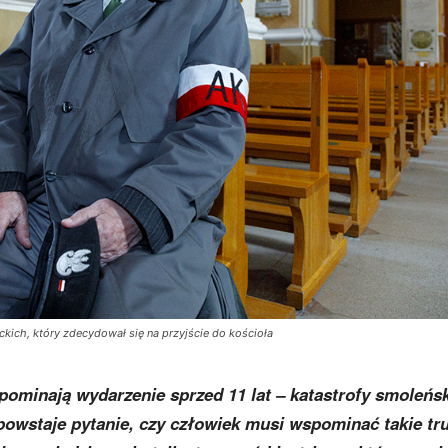
ckich, który zdecydował się na przyjście do kościoła
pominają wydarzenie sprzed 11 lat – katastrofy smoleńsk
 powstaje pytanie, czy człowiek musi wspominać takie tr