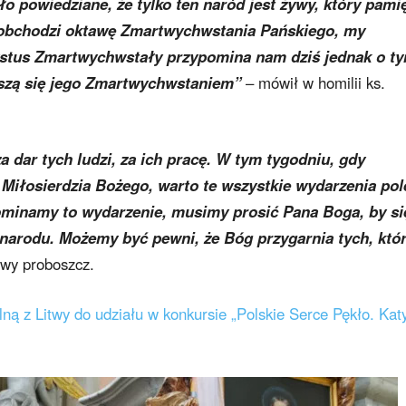
o powiedziane, że tylko ten naród jest żywy, który pami
ół obchodzi oktawę Zmartwychwstania Pańskiego, my
stus Zmartwychwstały przypomina nam dziś jednak o ty
ieszą się jego Zmartwychwstaniem”
– mówił w homilii ks.
 dar tych ludzi, za ich pracę. W tym tygodniu, gdy
Miłosierdzia Bożego, warto te wszystkie wydarzenia pol
ominamy to wydarzenie, musimy prosić Pana Boga, by si
 narodu. Możemy być pewni, że Bóg przygarnia tych, któ
twy proboszcz.
lną z Litwy do udziału w konkursie „Polskie Serce Pękło. Kat