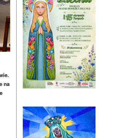
wie.
e na
e