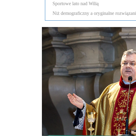
Sportowe lato nad Wilią
Niż demograficzny a oryginalne rozwiązania