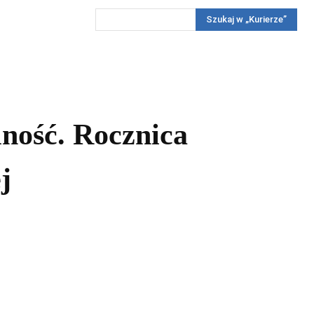
Szukaj w „Kurierze”
Wywiady
Reportaż
Konkursy
Więcej
REKLAMA
PRENUMERATA
KONKURSY
KONTAKTY
lność. Rocznica
j