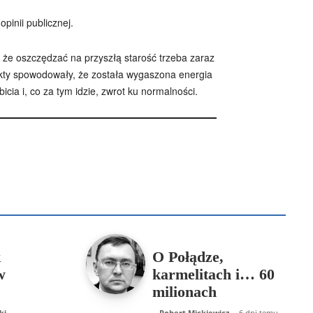
inii publicznej.
 że oszczędzać na przyszłą starość trzeba zaraz
takty spowodowały, że została wygaszona energia
cia i, co za tym idzie, zwrot ku normalności.
B
Piotr Hlebowicz
Rajmund Klonowski
Robert Mickiewicz
Tomasz Snarski
Więcej
k
O Połądze,
w
karmelitach i… 60
milionach
ki
-
Robert Mickiewicz
-
6 dni temu