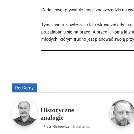
Dodatkowo, prywatnie mogli zaoszczędzić na wyżs
Tymczasem złowieszcze fale wirusa zmiotły te na
po załapaniu się na pracę. A przed kilkoma laty
młodych, którym trudno jest planować swoją przys
Wszyscy
Aleksander Borowik
Antoni Radcz
RedKomy
Historyczne
analogie
Piotr Hlebowicz
-
3 dni temu