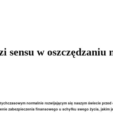
kolnictwo
Samorządy
Kultura
Historia
Komentarze
zi sensu w oszczędzaniu n
otychczasowym normalnie rozwijającym się naszym świecie przed
nie zabezpieczenia finansowego u schyłku swego życia, jakim je