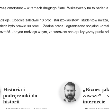
zą emeryturę – w ramach drugiego filaru. Wskazywały na to badania op
dzieje. Obecnie zaledwie 13 proc. starszoklasistów i studentów uważa,
 takich było prawie 30 proc… Zdalna praca i ograniczone socjalne kon
złość. Jedyna nadzieja w tym, że wreszcie nastąpi krytyczny punkt odbi
Podziel się
enko
Artur Płokszto
Grzegorz Górny
ks. Jarosław Wąsowicz SD
Historia i
„Biznes ja
podręczniki do
zawsze” – 
historii
internecie
Antoni Radczenko
-
4 dni temu
Rajmund Klonows