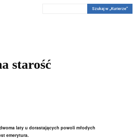
Szukaj w „Kurierze”
Wywiady
Reportaż
Konkursy
Więcej
REKLAMA
PRENUMERATA
KONKURSY
KONTAKTY
a starość
 dwoma laty u dorastających powoli młodych
st emerytura.