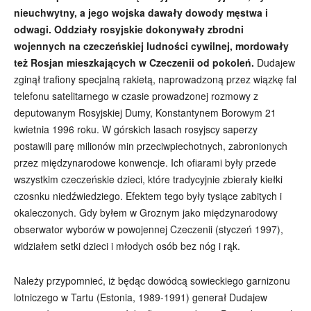
nieuchwytny, a jego wojska dawały dowody męstwa i
odwagi. Oddziały rosyjskie dokonywały zbrodni
wojennych na czeczeńskiej ludności cywilnej, mordowały
też Rosjan mieszkających w Czeczenii od pokoleń.
Dudajew
zginął trafiony specjalną rakietą, naprowadzoną przez wiązkę fal
telefonu satelitarnego w czasie prowadzonej rozmowy z
deputowanym Rosyjskiej Dumy, Konstantynem Borowym 21
kwietnia 1996 roku. W górskich lasach rosyjscy saperzy
postawili parę milionów min przeciwpiechotnych, zabronionych
przez międzynarodowe konwencje. Ich ofiarami były przede
wszystkim czeczeńskie dzieci, które tradycyjnie zbierały kiełki
czosnku niedźwiedziego. Efektem tego były tysiące zabitych i
okaleczonych. Gdy byłem w Groznym jako międzynarodowy
obserwator wyborów w powojennej Czeczenii (styczeń 1997),
widziałem setki dzieci i młodych osób bez nóg i rąk.
Należy przypomnieć, iż będąc dowódcą sowieckiego garnizonu
lotniczego w Tartu (Estonia, 1989-1991) generał Dudajew