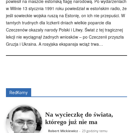
powiesił na maszcie estońską flagę narodową. Po wydarzeniach
w Wilnie 13 stycznia 1991 roku powiedział w estońskim radio, że
jeśli sowieckie wojska ruszą na Estonię, on ich nie przepuści. W
tamtych trudnych dla Iczkerii dniach wielkie poparcie dla
Czeczenów okazały narody Polski i Litwy. Świat z tej tragicznej
lekcji nie wyciągnął żadnych wniosków – po Czeczenii przyszła
Gruzja i Ukraina. A rosyjska ekspansja wciąż trwa…
Wszyscy
Aleksander Borowik
Antoni Radczenko
Artur Płokszto
Grzegorz Górny
ks. Jarosław Wąsowicz SDB
Piotr Hlebowicz
Rajmund Klonowski
Robert Mickiewicz
Tomasz Snarski
RedKomy
Więcej
Na wycieczkę do świata,
którego już nie ma
Robert Mickiewicz
-
23 godziny temu