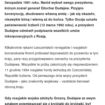
listopadzie 1991 roku. Naród wybrał swego prezydenta,
którym został generał Dżochar Dudajew. Przyjęto
konstytucję, zbudowano własną armię – jak się okazało,
niezwykle bitną i wierną aż do końca. Tylko Gruzja uznała
państwowość Iczkerii (12 marca 1992 roku), a prezydent
Dudajew odmówił podpisania wszelkich umów
inkorporacyjnych z Rosją.
Kilkakrotnie rękami czeczeńskich renegatów i rosyjskich
komandosów Kreml próbował doprowadzić do przewrotu w tym
kraju, parę razy przygotowywano zamachy na prezydenta
Dudajewa. Wszystkie te próby zakończyły się niepowodzeniem.
11 grudnia 1994 rosyjskie hordy wchodzą do Czeczeńskiej
Republiki Iczkeria. Od pierwszego dnia wojny prezydent
Dudajew – jako znakomity wojskowy – osobiście kierował
obroną kraju.
Gdy rosyjskie wojska zdobyły Grozny, Dudajew ze swym
sztabem przemieszczał się z kryjówki do kryjówki, był