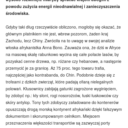
powodu zużycia energii nieodnawialnej i zanieczyszczenia
środowiska.
Gdyby taki dług rzeczywiście obliczono, mogłoby się okazać, że
głównym płatnikiem nie jest, wbrew pozorom, żaden kraj
Zachodu, lecz Chiny. Zwróciła na to uwagę w swojej analizie
włoska afrykanistka Anna Bono. Zauważa ona, że dziś w Afryce
na masową skalę rabunkowo wycina się całe połacie lasów, by
pozyskać cenne drzewa, np. różane czy hebanowe, a następnie
przemycić je za granicę. Aż 75 proc. tego towaru trafia,
najczęściej jako kontrabanda, do Chin. Podobnie dzieje się z
trofeami z dzikich zwierząt, które padają ofiarą nielegalnych
polowań. Kłusownicy zabijają gatunki zagrożone wyginięciem,
by zdobyć np.: kły słoni, rogi nosorożców, łuski łuskowców czy
skóry antylop. Tony tych zdobyczy załadowane do kontenerów
opuszczają drogą morską kontynent afrykański dzięki fałszywym
dokumentom i skorumpowanym celnikom. Miejscem
przeznaczenia większości transportów są zazwyczaj porty