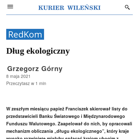
RedKom
Dług ekologiczny
Grzegorz Górny
8 maja 2021
Przeczytasz w
1
min
W zeszłym miesiącu papież Franciszek skierował listy do
przedstawicieli Banku Światowego i Międzynarodowego
Funduszu Walutowego. Zaapelował do nich, by opracowali
mechanizm obliczania „długu ekologicznego”, który kraje
wysoko rozwinięte miałyby spłacać krajom ubogim z