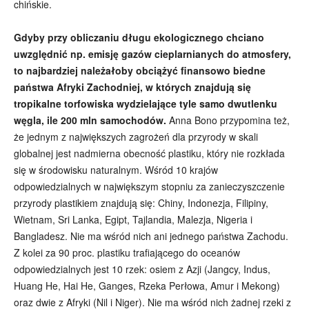
chińskie.
Gdyby przy obliczaniu długu ekologicznego chciano
uwzględnić np. emisję gazów cieplarnianych do atmosfery,
to najbardziej należałoby obciążyć finansowo biedne
państwa Afryki Zachodniej, w których znajdują się
tropikalne torfowiska wydzielające tyle samo dwutlenku
węgla, ile 200 mln samochodów.
Anna Bono przypomina też,
że jednym z największych zagrożeń dla przyrody w skali
globalnej jest nadmierna obecność plastiku, który nie rozkłada
się w środowisku naturalnym. Wśród 10 krajów
odpowiedzialnych w największym stopniu za zanieczyszczenie
przyrody plastikiem znajdują się: Chiny, Indonezja, Filipiny,
Wietnam, Sri Lanka, Egipt, Tajlandia, Malezja, Nigeria i
Bangladesz. Nie ma wśród nich ani jednego państwa Zachodu.
Z kolei za 90 proc. plastiku trafiającego do oceanów
odpowiedzialnych jest 10 rzek: osiem z Azji (Jangcy, Indus,
Huang He, Hai He, Ganges, Rzeka Perłowa, Amur i Mekong)
oraz dwie z Afryki (Nil i Niger). Nie ma wśród nich żadnej rzeki z