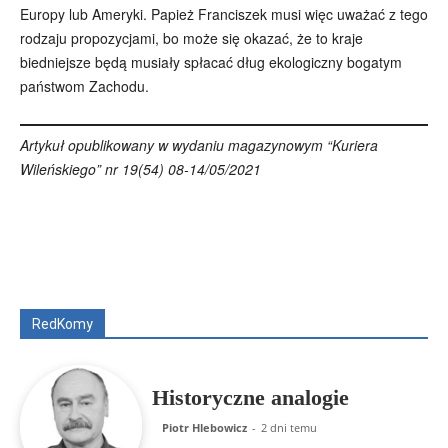
Europy lub Ameryki. Papież Franciszek musi więc uważać z tego
rodzaju propozycjami, bo może się okazać, że to kraje
biedniejsze będą musiały spłacać dług ekologiczny bogatym
państwom Zachodu.
Artykuł opublikowany w wydaniu magazynowym “Kuriera
Wileńskiego” nr 19(54) 08-14/05/2021
Wszyscy
Aleksander Borowik
Antoni Radczenko
Artur Płokszto
Grzegorz Górny
ks. Jarosław Wąsowicz SDB
Piotr Hlebowicz
Rajmund Klonowski
Robert Mickiewicz
Tomasz Snarski
RedKomy
Więcej
Historyczne analogie
Piotr Hlebowicz
-
2 dni temu