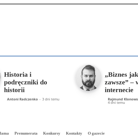
Podziel się
enko
Artur Płokszto
Grzegorz Górny
ks. Jarosław Wąsowicz SD
Historia i
„Biznes ja
podręczniki do
zawsze” – 
historii
internecie
Antoni Radczenko
-
3 dni temu
Rajmund Klonows
4 dni temu
lama
Prenumerata
Konkursy
Kontakty
O gazecie