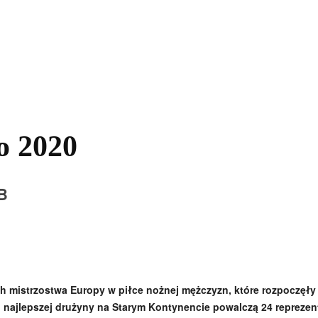
kolnictwo
Samorządy
Kultura
Historia
Komentarze
o 2020
B
 mistrzostwa Europy w piłce nożnej mężczyzn, które rozpoczęły s
o najlepszej drużyny na Starym Kontynencie powalczą 24 reprezen