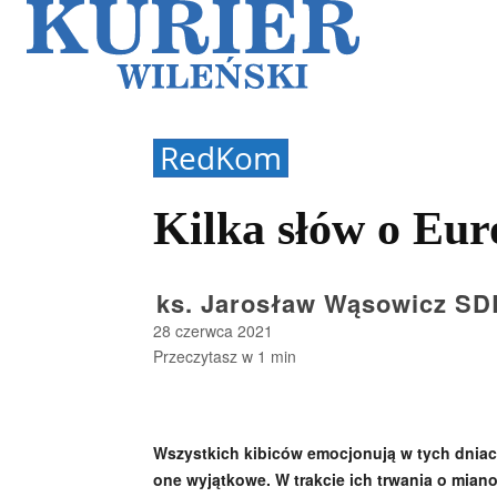
Galerie
Sz
RedKom
Kilka słów o Eur
ks. Jarosław Wąsowicz SD
28 czerwca 2021
Przeczytasz w
1
min
Wszystkich kibiców emocjonują w tych dniach
one wyjątkowe. W trakcie ich trwania o mian