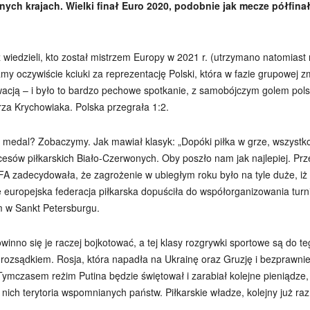
ych krajach. Wielki finał Euro 2020, podobnie jak mecze półfina
 wiedzieli, kto został mistrzem Europy w 2021 r. (utrzymano natomias
y oczywiście kciuki za reprezentację Polski, która w fazie grupowej zm
wacją – i było to bardzo pechowe spotkanie, z samobójczym golem po
rza Krychowiaka. Polska przegrała 1:2.
 medal? Zobaczymy. Jak mawiał klasyk: „Dopóki piłka w grze, wszystko 
kcesów piłkarskich Biało-Czerwonych. Oby poszło nam jak najlepiej. Pr
 zadecydowała, że zagrożenie w ubiegłym roku było na tyle duże, iż o
 europejska federacja piłkarska dopuściła do współorganizowania turn
 w Sankt Petersburgu.
inno się je raczej bojkotować, a tej klasy rozgrywki sportowe są do t
ozsądkiem. Rosja, która napadła na Ukrainę oraz Gruzję i bezprawnie 
Tymczasem reżim Putina będzie świętował i zarabiał kolejne pieniądze
nich terytoria wspomnianych państw. Piłkarskie władze, kolejny już ra