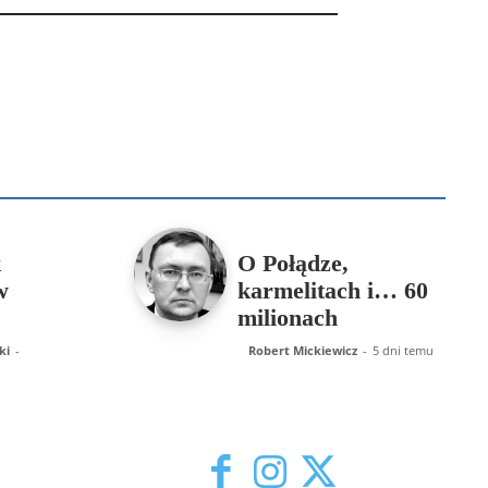
B
Piotr Hlebowicz
Rajmund Klonowski
Robert Mickiewicz
Tomasz Snarski
Więcej
k
O Połądze,
w
karmelitach i… 60
milionach
ki
-
Robert Mickiewicz
-
5 dni temu