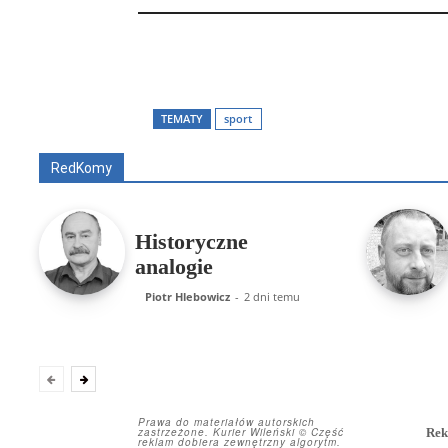
TEMATY
sport
Wszyscy
Aleksander Borowik
Antoni Radcz
RedKomy
Historyczne
analogie
Piotr Hlebowicz
-
2 dni temu
Prawa do materiałów autorskich
zastrzeżone. Kurier Wileński © Część
Rek
reklam dobiera zewnętrzny algorytm.