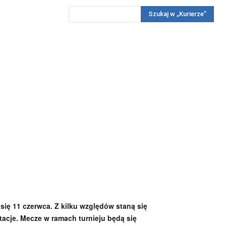
Szukaj w „Kurierze”
Wywiady
Reportaż
Konkursy
Więcej
REKLAMA
PRENUMERATA
KONKURSY
KONTAKTY
ię 11 czerwca. Z kilku względów staną się
tacje. Mecze w ramach turnieju będą się