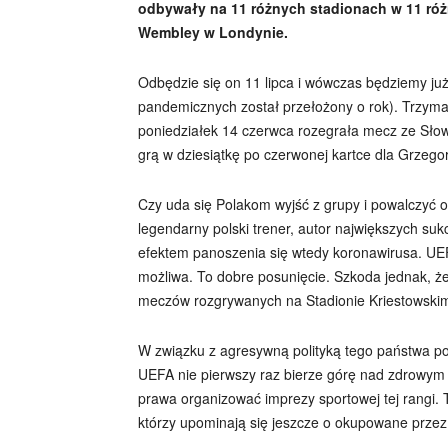
odbywały na 11 różnych stadionach w 11 różn
Wembley w Londynie.
Odbędzie się on 11 lipca i wówczas będziemy już
pandemicznych został przełożony o rok). Trzymam
poniedziałek 14 czerwca rozegrała mecz ze Sło
grą w dziesiątkę po czerwonej kartce dla Grzego
Czy uda się Polakom wyjść z grupy i powalczyć o
legendarny polski trener, autor największych su
efektem panoszenia się wtedy koronawirusa. UEFA
możliwa. To dobre posunięcie. Szkoda jednak, że
meczów rozgrywanych na Stadionie Kriestowskim
W związku z agresywną polityką tego państwa pow
UEFA nie pierwszy raz bierze górę nad zdrowym r
prawa organizować imprezy sportowej tej rangi. 
którzy upominają się jeszcze o okupowane przez 