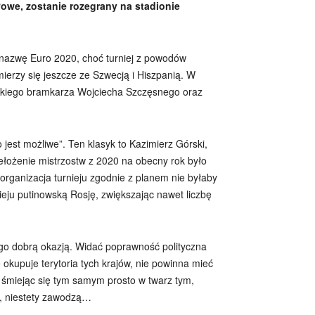
łowe, zostanie rozegrany na stadionie
t nazwę Euro 2020, choć turniej z powodów
ierzy się jeszcze ze Szwecją i Hiszpanią. W
lskiego bramkarza Wojciecha Szczęsnego oraz
jest możliwe”. Ten klasyk to Kazimierz Górski,
zełożenie mistrzostw z 2020 na obecny rok było
rganizacja turnieju zgodnie z planem nie byłaby
ieju putinowską Rosję, zwiększając nawet liczbę
ego dobrą okazją. Widać poprawność polityczna
okupuje terytoria tych krajów, nie powinna mieć
, śmiejąc się tym samym prosto w twarz tym,
z, niestety zawodzą…