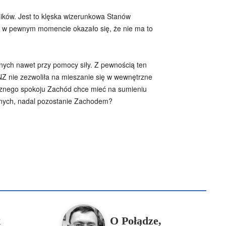
ików. Jest to klęska wizerunkowa Stanów
 w pewnym momencie okazało się, że nie ma to
znych nawet przy pomocy siły. Z pewnością ten
NZ nie zezwoliła na mieszanie się w wewnętrzne
cznego spokoju Zachód chce mieć na sumieniu
ycznych, nadal pozostanie Zachodem?
B
Piotr Hlebowicz
Rajmund Klonowski
Robert Mickiewicz
Tomasz Snarski
Więcej
k
O Połądze,