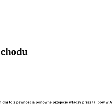
kolnictwo
Samorządy
Kultura
Historia
Komentarze
achodu
h dni to z pewnością ponowne przejęcie władzy przez talibów w Af