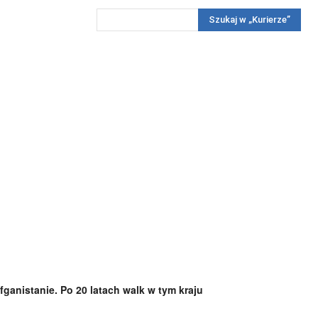
Szukaj w „Kurierze”
Wywiady
Reportaż
Konkursy
Więcej
REKLAMA
PRENUMERATA
KONKURSY
KONTAKTY
ganistanie. Po 20 latach walk w tym kraju