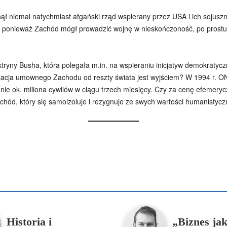
ł niemal natychmiast afgański rząd wspierany przez USA i ich sojuszn
 ponieważ Zachód mógł prowadzić wojnę w nieskończoność, po prostu
ktryny Busha, która polegała m.in. na wspieraniu inicjatyw demokratyc
zolacja umownego Zachodu od reszty świata jest wyjściem? W 1994 r. O
e ok. miliona cywilów w ciągu trzech miesięcy. Czy za cenę efemery
Zachód, który się samoizoluje i rezygnuje ze swych wartości humanist
Podziel się
enko
Artur Płokszto
Grzegorz Górny
ks. Jarosław Wąsowicz SD
Historia i
„Biznes ja