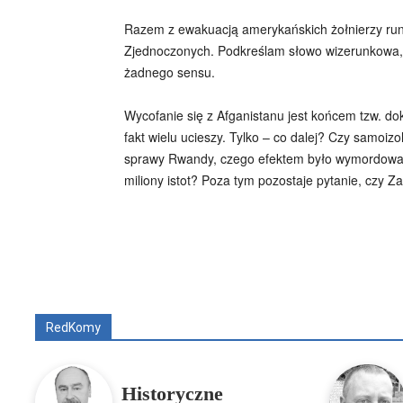
Razem z ewakuacją amerykańskich żołnierzy runą
Zjednoczonych. Podkreślam słowo wizerunkowa,
żadnego sensu.
Wycofanie się z Afganistanu jest końcem tzw. do
fakt wielu ucieszy. Tylko – co dalej? Czy samoi
sprawy Rwandy, czego efektem było wymordowani
miliony istot? Poza tym pozostaje pytanie, czy 
Wszyscy
Aleksander Borowik
Antoni Radcz
RedKomy
Historyczne