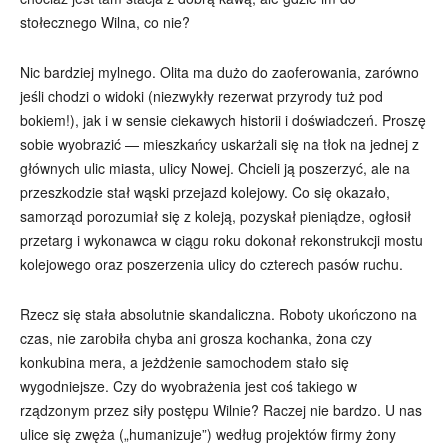
stołecznego Wilna, co nie?
Nic bardziej mylnego. Olita ma dużo do zaoferowania, zarówno
jeśli chodzi o widoki (niezwykły rezerwat przyrody tuż pod
bokiem!), jak i w sensie ciekawych historii i doświadczeń. Proszę
sobie wyobrazić — mieszkańcy uskarżali się na tłok na jednej z
głównych ulic miasta, ulicy Nowej. Chcieli ją poszerzyć, ale na
przeszkodzie stał wąski przejazd kolejowy. Co się okazało,
samorząd porozumiał się z koleją, pozyskał pieniądze, ogłosił
przetarg i wykonawca w ciągu roku dokonał rekonstrukcji mostu
kolejowego oraz poszerzenia ulicy do czterech pasów ruchu.
Rzecz się stała absolutnie skandaliczna. Roboty ukończono na
czas, nie zarobiła chyba ani grosza kochanka, żona czy
konkubina mera, a jeżdżenie samochodem stało się
wygodniejsze. Czy do wyobrażenia jest coś takiego w
rządzonym przez siły postępu Wilnie? Raczej nie bardzo. U nas
ulice się zwęża („humanizuje”) według projektów firmy żony