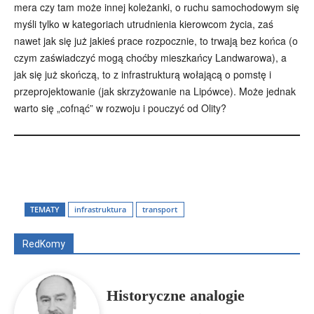
mera czy tam może innej koleżanki, o ruchu samochodowym się
myśli tylko w kategoriach utrudnienia kierowcom życia, zaś
nawet jak się już jakieś prace rozpocznie, to trwają bez końca (o
czym zaświadczyć mogą choćby mieszkańcy Landwarowa), a
jak się już skończą, to z infrastrukturą wołającą o pomstę i
przeprojektowanie (jak skrzyżowanie na Lipówce). Może jednak
warto się „cofnąć” w rozwoju i pouczyć od Olity?
Wszyscy
Aleksander Borowik
Antoni Radczenko
Artur Płokszto
Grzegorz Górny
TEMATY
infrastruktura
transport
ks. Jarosław Wąsowicz SDB
Piotr Hlebowicz
Rajmund Klonowski
Robert Mickiewicz
Tomasz Snarski
RedKomy
Więcej
Historyczne analogie