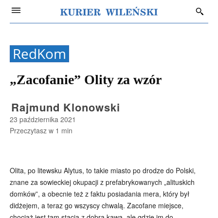
RedKom
„Zacofanie” Olity za wzór
Rajmund Klonowski
23 października 2021
Przeczytasz w
1
min
Olita, po litewsku Alytus, to takie miasto po drodze do Polski,
znane za sowieckiej okupacji z prefabrykowanych „alituskich
domków”, a obecnie też z faktu posiadania mera, który był
didżejem, a teraz go wszyscy chwalą. Zacofane miejsce,
chociaż jest tam stacja z dobrą kawą, ale gdzie im do