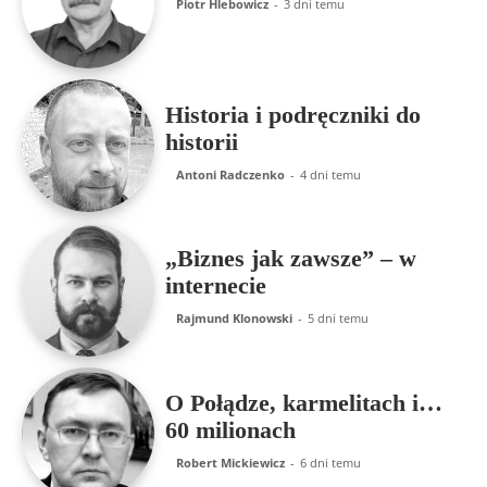
Piotr Hlebowicz
-
3 dni temu
Historia i podręczniki do
historii
Antoni Radczenko
-
4 dni temu
„Biznes jak zawsze” – w
internecie
Rajmund Klonowski
-
5 dni temu
O Połądze, karmelitach i…
60 milionach
Robert Mickiewicz
-
6 dni temu