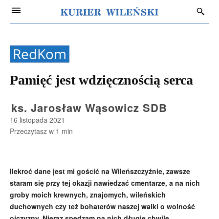
RedKom
Pamięć jest wdzięcznością serca
ks. Jarosław Wąsowicz SDB
16 listopada 2021
Przeczytasz w
1
min
Ilekroć dane jest mi gościć na Wileńszczyźnie, zawsze
staram się przy tej okazji nawiedzać cmentarze, a na nich
groby moich krewnych, znajomych, wileńskich
duchownych czy też bohaterów naszej walki o wolność
ojczyzny. Nieraz spędzam na nich długie chwile,