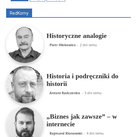
Rajmund Klonowski
Robert Mickiewicz
Tomasz Snarski
RedKomy
Więcej
Historyczne analogie
Piotr Hlebowicz
-
2 dni temu
Historia i podręczniki do
historii
Antoni Radczenko
-
3 dni temu
„Biznes jak zawsze” – w
internecie
Rajmund Klonowski
-
4 dni temu