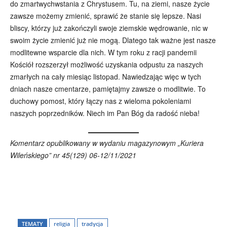
do zmartwychwstania z Chrystusem. Tu, na ziemi, nasze życie
zawsze możemy zmienić, sprawić że stanie się lepsze. Nasi
bliscy, którzy już zakończyli swoje ziemskie wędrowanie, nic w
swoim życie zmienić już nie mogą. Dlatego tak ważne jest nasze
modlitewne wsparcie dla nich. W tym roku z racji pandemii
Kościół rozszerzył możliwość uzyskania odpustu za naszych
zmarłych na cały miesiąc listopad. Nawiedzając więc w tych
dniach nasze cmentarze, pamiętajmy zawsze o modlitwie. To
duchowy pomost, który łączy nas z wieloma pokoleniami
naszych poprzedników. Niech im Pan Bóg da radość nieba!
Komentarz opublikowany w wydaniu magazynowym „Kuriera
Wileńskiego” nr 45(129) 06-12/11/2021
Wszyscy
Aleksander Borowik
Antoni Radczenko
Artur Płokszto
Grzegorz Górny
TEMATY
religia
tradycja
ks. Jarosław Wąsowicz SDB
Piotr Hlebowicz