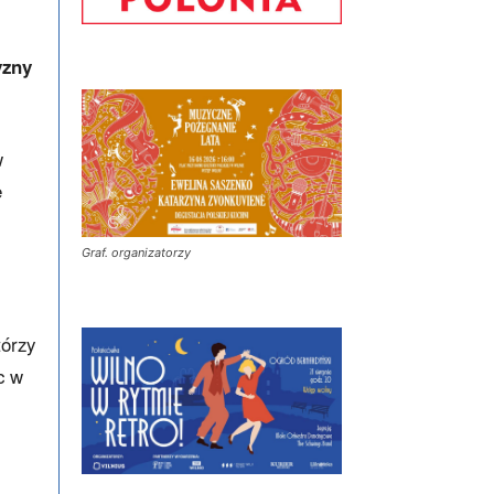
yzny
w
e
Graf. organizatorzy
tórzy
c w