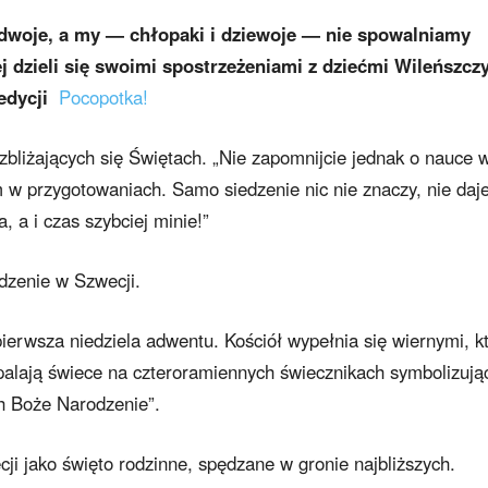
dwoje, a my — chłopaki i dziewoje — nie spowalniamy
j dzieli się swoimi spostrzeżeniami z dziećmi Wileńszcz
 edycji
Pocopotka!
liżających się Świętach. „Nie zapomnijcie jednak o nauce 
m w przygotowaniach. Samo siedzenie nic nie znaczy, nie daj
a, a i czas szybciej minie!”
dzenie w Szwecji.
erwsza niedziela adwentu. Kościół wypełnia się wiernymi, k
palają świece na czteroramiennych świecznikach symbolizują
ch Boże Narodzenie”.
ji jako święto rodzinne, spędzane w gronie najbliższych.