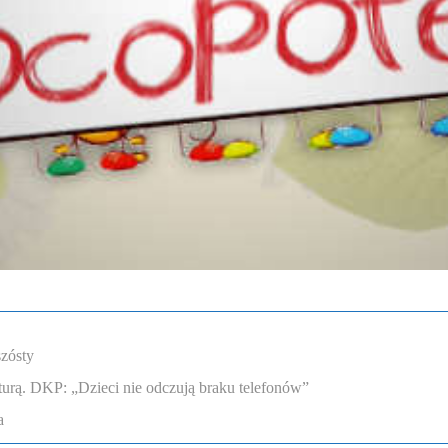
szósty
lturą. DKP: „Dzieci nie odczują braku telefonów”
a