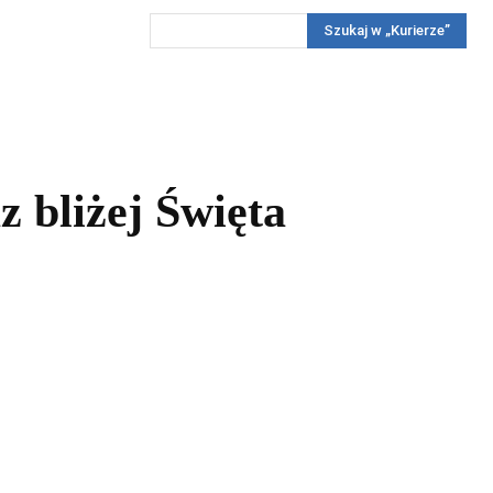
Szukaj w „Kurierze”
Wywiady
Reportaż
Konkursy
Więcej
REKLAMA
PRENUMERATA
KONKURSY
KONTAKTY
 bliżej Święta