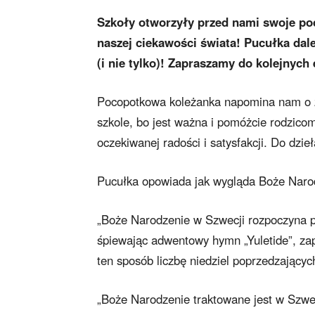
Szkoły otworzyły przed nami swoje po
naszej ciekawości świata! Pucułka dale
(i nie tylko)! Zapraszamy do kolejnych
Pocopotkowa koleżanka napomina nam o zb
szkole, bo jest ważna i pomóżcie rodzico
oczekiwanej radości i satysfakcji. Do dzieł
Pucułka opowiada jak wygląda Boże Naro
„Boże Narodzenie w Szwecji rozpoczyna pi
śpiewając adwentowy hymn „Yuletide”, za
ten sposób liczbę niedziel poprzedzający
„Boże Narodzenie traktowane jest w Szwec