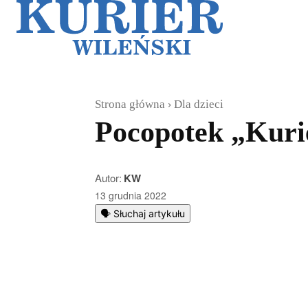
Galerie
Sz
Strona główna
Dla dzieci
Pocopotek „Kurie
Autor:
KW
13 grudnia 2022
🗣️ Słuchaj artykułu
Podziel się