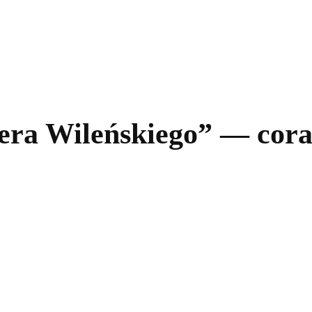
kolnictwo
Samorządy
Kultura
Historia
Komentarze
ra Wileńskiego” — coraz