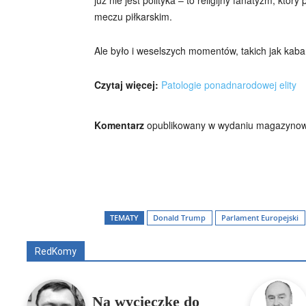
meczu piłkarskim.
Ale było i weselszych momentów, takich jak kab
Czytaj więcej:
Patologie ponadnarodowej elity
Komentarz
opublikowany w wydaniu magazynow
TEMATY
Donald Trump
Parlament Europejski
Wszyscy
Aleksander Borowik
Antoni Radcz
RedKomy
Na wycieczkę do