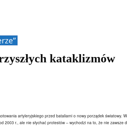
kolnictwo
Samorządy
Kultura
Historia
Komentarze
erze”
rzyszłych kataklizmów
gotowania artyleryjskiego przed bataliami o nowy porządek światowy. W
 od 2003 r., ale nie słychać protestów – wychodzi na to, że nie zawsze d