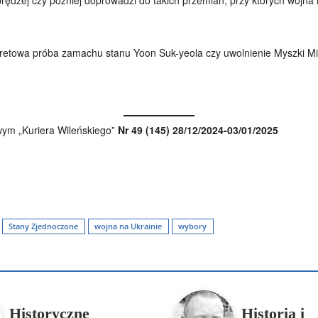
aretowa próba zamachu stanu Yoon Suk-yeola czy uwolnienie Myszki Mi
ym „Kuriera Wileńskiego”
Nr 49 (145) 28/12/2024-03/01/2025
Podziel się
Stany Zjednoczone
wojna na Ukrainie
wybory
enko
Artur Płokszto
Grzegorz Górny
ks. Jarosław Wąsowicz SD
Historyczne
Historia i