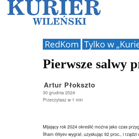
Galerie
Sz
RedKom
Tylko w „Kuri
Pierwsze salwy p
Artur Płokszto
30 grudnia 2024
Przeczytasz w
1
min
Mijający rok 2024 określić można jako czas przy
İlham Əliyev wygrał, uzyskując 92 proc., i rządzi