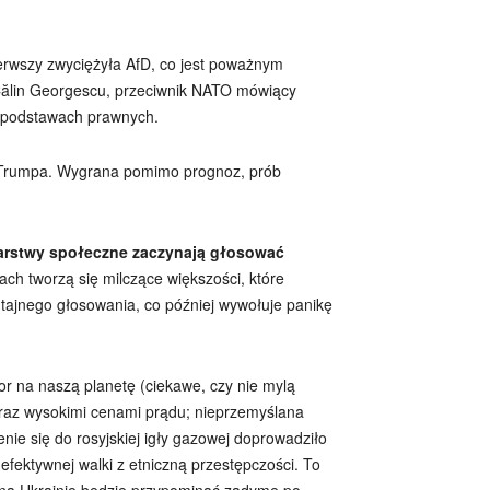
ierwszy zwyciężyła AfD, co jest poważnym
 Călin Georgescu, przeciwnik NATO mówiący
h podstawach prawnych.
 Trumpa. Wygrana pomimo prognoz, prób
warstwy społeczne zaczynają głosować
ch tworzą się milczące większości, które
e tajnego głosowania, co później wywołuje panikę
tor na naszą planetę (ciekawe, czy nie mylą
teraz wysokimi cenami prądu; nieprzemyślana
ie się do rosyjskiej igły gazowej doprowadziło
 efektywnej walki z etniczną przestępczości. To
jna na Ukrainie będzie przypominać zadymę po