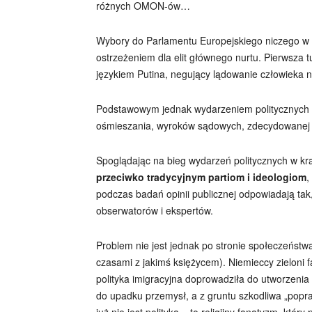
różnych OMON-ów…
Wybory do Parlamentu Europejskiego niczego w is
ostrzeżeniem dla elit głównego nurtu. Pierwsza
językiem Putina, negujący lądowanie człowieka n
Podstawowym jednak wydarzeniem politycznych
ośmieszania, wyroków sądowych, zdecydowanej 
Spoglądając na bieg wydarzeń politycznych w k
przeciwko tradycyjnym partiom i ideologiom
,
podczas badań opinii publicznej odpowiadają tak,
obserwatorów i ekspertów.
Problem nie jest jednak po stronie społeczeństwa
czasami z jakimś księżycem). Niemieccy zieloni 
polityka imigracyjna doprowadziła do utworzeni
do upadku przemysł, a z gruntu szkodliwa „popraw
już nie jest polityka – to religijny fanatyzm, k