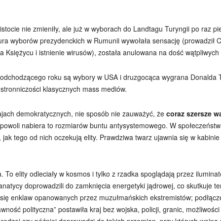
tocie nie zmieniły, ale już w wyborach do Landtagu Turyngii po raz p
 tura wyborów prezydenckich w Rumunii wywołała sensację (prowadził
a Księżycu i istnienie wirusów), została anulowana na dość wątpliwyc
 odchodzącego roku są wybory w USA i druzgocąca wygrana Donalda
stronniczości klasycznych mass mediów.
rajach demokratycznych, nie sposób nie zauważyć, że
coraz szersze 
 powoli nabiera to rozmiarów buntu antysystemowego. W społeczeństwa
 jak tego od nich oczekują elity. Prawdziwa twarz ujawnia się w kabini
. To elity odleciały w kosmos i tylko z rzadka spoglądają przez ilumina
fanatycy doprowadzili do zamknięcia energetyki jądrowej, co skutkuje 
a się enklaw opanowanych przez muzułmańskich ekstremistów; podłączen
ność polityczna” postawiła kraj bez wojska, policji, granic, możliwości
tóry prędzej czy później doprowadzi do takich przemian, przy których wo