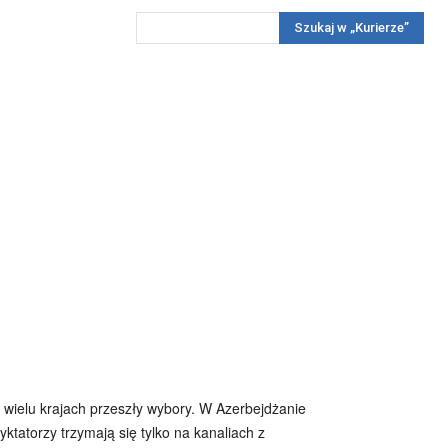
Szukaj w „Kurierze”
Wywiady
Reportaż
Konkursy
Więcej
REKLAMA
PRENUMERATA
KONKURSY
KONTAKTY
 wielu krajach przeszły wybory. W Azerbejdżanie
yktatorzy trzymają się tylko na kanaliach z