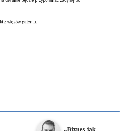
ki z więzów patentu.
B
Piotr Hlebowicz
Rajmund Klonowski
Robert Mickiewicz
Tomasz Snarski
Więcej
„Biznes jak