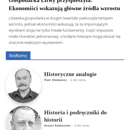
Ekonomiści wskazują główne źródła wzrostu
Litewska gospodarka w drugim kwartale zaskoczyła tempem
wzrostu, jednak ekonomiści wskazują, że za imponującym
wynikiem stoją nie tylko trwałe fundamenty. Część impulsów
Wszyscy
Aleksander Borowik
Antoni Radczenko
miała charakter jednorazowy, a kolejne miesiące mogą okazać się
Artur Płokszto
Grzegorz Górny
znacznie większym wyzwaniem.
ks. Jarosław Wąsowicz SDB
Piotr Hlebowicz
Rajmund Klonowski
Robert Mickiewicz
Tomasz Snarski
RedKomy
Więcej
Historyczne analogie
Piotr Hlebowicz
-
2 dni temu
Historia i podręczniki do
historii
Antoni Radczenko
-
3 dni temu