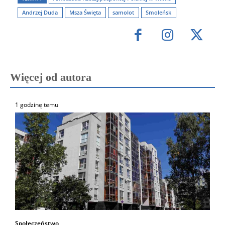
Andrzej Duda
Msza Święta
samolot
Smoleńsk
Więcej od autora
1 godzinę temu
Społeczeństwo