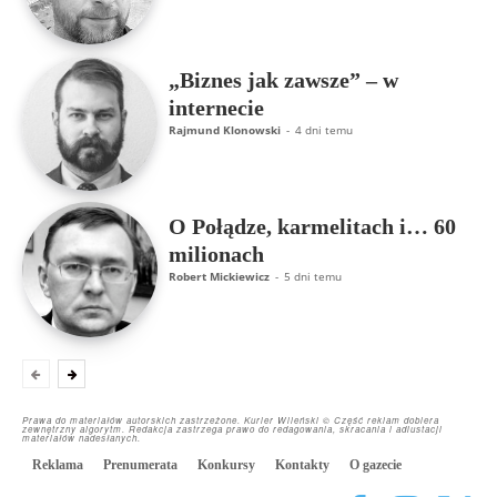
„Biznes jak zawsze” – w
internecie
Rajmund Klonowski
-
4 dni temu
O Połądze, karmelitach i… 60
milionach
Robert Mickiewicz
-
5 dni temu
Prawa do materiałów autorskich zastrzeżone. Kurier Wileński © Część reklam dobiera
zewnętrzny algorytm. Redakcja zastrzega prawo do redagowania, skracania i adiustacji
materiałów nadesłanych.
Reklama
Prenumerata
Konkursy
Kontakty
O gazecie