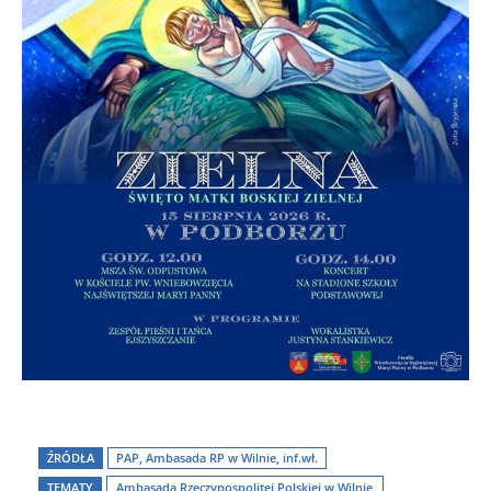
ŹRÓDŁA
PAP, Ambasada RP w Wilnie, inf.wł.
TEMATY
Ambasada Rzeczypospolitej Polskiej w Wilnie