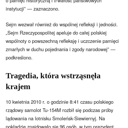
o pamięć historyczną i trwałość państwowych
instytucji” — zaznaczono.
Sejm wezwał również do wspólnej refleksji i jedności.
„Sejm Rzeczypospolitej apeluje do całej polskiej
wspólnoty o powszechną refleksję i uczczenie pamięci
zmarłych w duchu pojednania i zgody narodowej” —
podkreślono.
Tragedia, która wstrząsnęła
krajem
10 kwietnia 2010 r. o godzinie 8:41 czasu polskiego
rządowy samolot Tu-154M rozbił się podczas próby
lądowania na lotnisku Smoleńsk-Siewiernyj. Na
pokładzie znajdowało się 96 osób, w tym prezydent