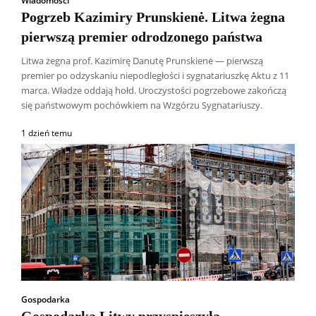
Wiadomości
Pogrzeb Kazimiry Prunskienė. Litwa żegna
pierwszą premier odrodzonego państwa
Litwa żegna prof. Kazimirę Danutę Prunskienė — pierwszą
premier po odzyskaniu niepodległości i sygnatariuszkę Aktu z 11
marca. Władze oddają hołd. Uroczystości pogrzebowe zakończą
się państwowym pochówkiem na Wzgórzu Sygnatariuszy.
1 dzień temu
Gospodarka
Gospodarka Litwy przyspieszyła.