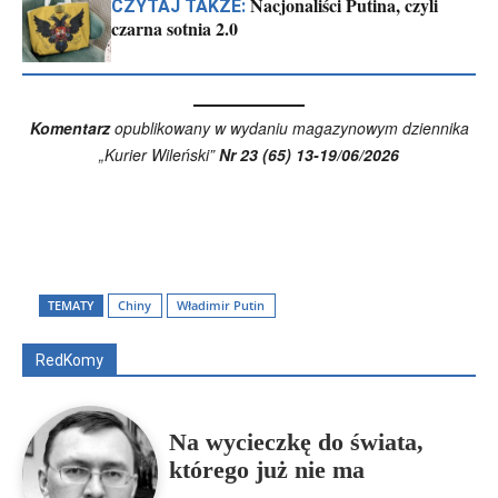
Nacjonaliści Putina, czyli
CZYTAJ TAKŻE:
czarna sotnia 2.0
Komentarz
opublikowany w wydaniu magazynowym dziennika
„Kurier Wileński”
Nr 23 (65) 13-19/06/2026
Wszyscy
Aleksander Borowik
Antoni Radczenko
Artur Płokszto
Grzegorz Górny
TEMATY
Chiny
Władimir Putin
ks. Jarosław Wąsowicz SDB
Piotr Hlebowicz
Rajmund Klonowski
Robert Mickiewicz
Tomasz Snarski
RedKomy
Więcej
Na wycieczkę do świata,
którego już nie ma