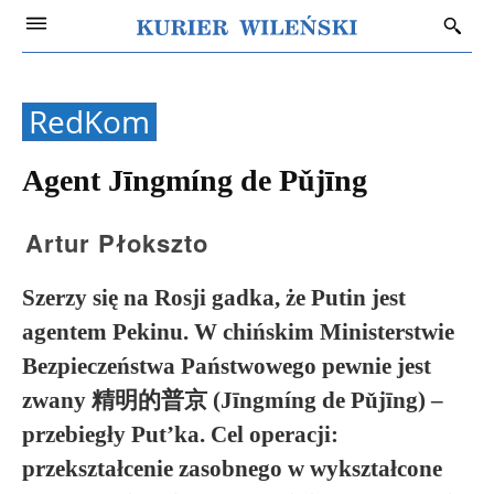
RedKom
Agent Jīngmíng de Pǔjīng
Artur Płokszto
Szerzy się na Rosji gadka, że Putin jest
agentem Pekinu. W chińskim Ministerstwie
Bezpieczeństwa Państwowego pewnie jest
zwany 精明的普京 (Jīngmíng de Pǔjīng) –
przebiegły Put’ka. Cel operacji:
przekształcenie zasobnego w wykształcone