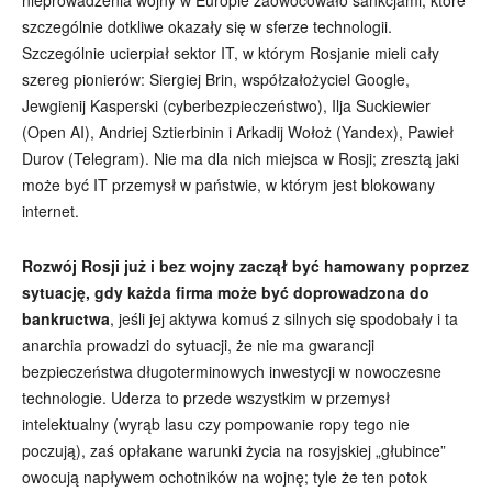
szczególnie dotkliwe okazały się w sferze technologii.
Szczególnie ucierpiał sektor IT, w którym Rosjanie mieli cały
szereg pionierów: Siergiej Brin, współzałożyciel Google,
Jewgienij Kasperski (cyberbezpieczeństwo), Ilja Suckiewier
(Open AI), Andriej Sztierbinin i Arkadij Wołoż (Yandex), Pawieł
Durov (Telegram). Nie ma dla nich miejsca w Rosji; zresztą jaki
może być IT przemysł w państwie, w którym jest blokowany
internet.
Rozwój Rosji już i bez wojny zaczął być hamowany poprzez
sytuację, gdy każda firma może być doprowadzona do
bankructwa
, jeśli jej aktywa komuś z silnych się spodobały i ta
anarchia prowadzi do sytuacji, że nie ma gwarancji
bezpieczeństwa długoterminowych inwestycji w nowoczesne
technologie. Uderza to przede wszystkim w przemysł
intelektualny (wyrąb lasu czy pompowanie ropy tego nie
poczują), zaś opłakane warunki życia na rosyjskiej „głubince”
owocują napływem ochotników na wojnę; tyle że ten potok