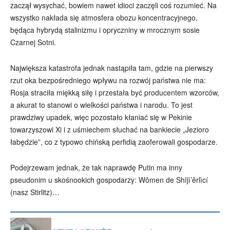
zaczął wysychać, bowiem nawet idioci zaczęli coś rozumieć. Na
wszystko nakłada się atmosfera obozu koncentracyjnego,
będąca hybrydą stalinizmu i opryczniny w mrocznym sosie
Czarnej Sotni.
Największa katastrofa jednak nastąpiła tam, gdzie na pierwszy
rzut oka bezpośredniego wpływu na rozwój państwa nie ma:
Rosja straciła miękką siłę i przestała być producentem wzorców,
a akurat to stanowi o wielkości państwa i narodu. To jest
prawdziwy upadek, więc pozostało kłaniać się w Pekinie
towarzyszowi Xi i z uśmiechem słuchać na bankiecie „Jezioro
łabędzie”, co z typowo chińską perfidią zaoferowali gospodarze.
Podejrzewam jednak, że tak naprawdę Putin ma inny
pseudonim u skośnookich gospodarzy: Wǒmen de Shījì’ěrlìcí
(nasz Stirlitz)…