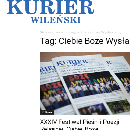
Galerie
Sz
Strona główna
Tagi
Ciebie Boże Wysławiamy
Tag: Ciebie Boże Wysł
Kultura
XXXIV Festiwal Pieśni i Poezji
Religijnej „Ciebie, Boże,