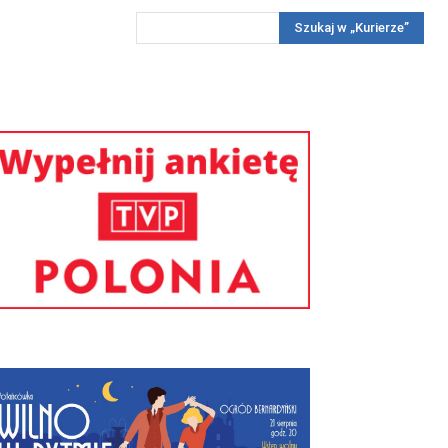
Szukaj w „Kurierze”
Wywiady
Reportaż
Konkursy
Więcej
REKLAMA
PRENUMERATA
KONKURSY
KONTAKTY