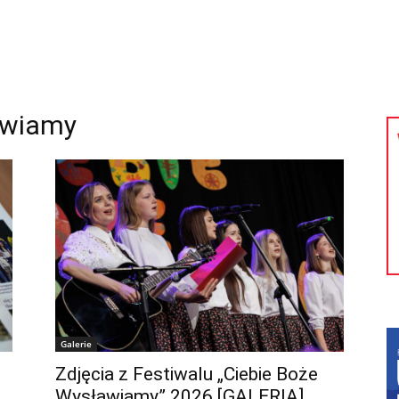
kolnictwo
Samorządy
Kultura
Historia
Komentarze
awiamy
Galerie
Zdjęcia z Festiwalu „Ciebie Boże
Wysławiamy” 2026 [GALERIA]