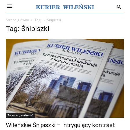
Strona główna
Tagi
Śnipiszki
Tag: Śnipiszki
Tylko w „Kurierze”
Wileńskie Śnipiszki – intrygujący kontrast