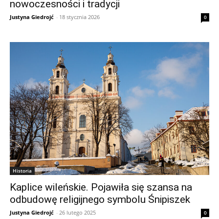
nowoczesności i tradycji
Justyna Giedrojć
-
18 stycznia 2026
0
Historia
Kaplice wileńskie. Pojawiła się szansa na
odbudowę religijnego symbolu Śnipiszek
Justyna Giedrojć
-
26 lutego 2025
0