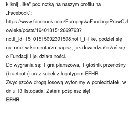
kliknij „like” pod notką na naszym profilu na
„Facebook”:
https://www.facebook.com/EuropejskaFundacjaPrawCzl
owieka/posts/1940131512669763?
notif_id=1510151569239159&notif_t=like, podziel się
nią oraz w komentarzu napisz, jak dowiedziałeś/aś się
o Fundacji i jej działalności.
Do wygrania są: 1 gra planszowa, 1 głośnik przenośny
(bluetooth) oraz kubek z logotypem EFHR.
Zwycięzców drogą losową wyłonimy w poniedziałek, w
dniu 13 listopada. Zatem pośpiesz się!
EFHR