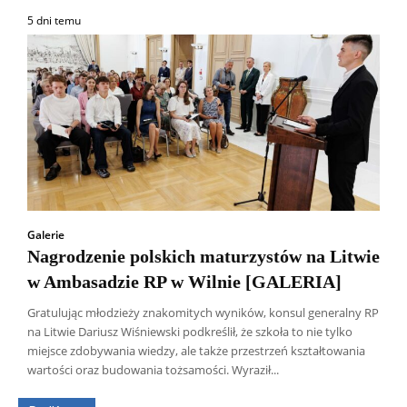
5 dni temu
Galerie
Nagrodzenie polskich maturzystów na Litwie
w Ambasadzie RP w Wilnie [GALERIA]
Gratulując młodzieży znakomitych wyników, konsul generalny RP
na Litwie Dariusz Wiśniewski podkreślił, że szkoła to nie tylko
Wszyscy
Aleksander Borowik
Antoni Radczenko
miejsce zdobywania wiedzy, ale także przestrzeń kształtowania
Artur Płokszto
Grzegorz Górny
wartości oraz budowania tożsamości. Wyraził...
ks. Jarosław Wąsowicz SDB
Piotr Hlebowicz
Rajmund Klonowski
Robert Mickiewicz
Tomasz Snarski