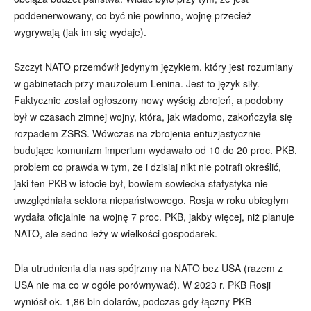
poddenerwowany, co być nie powinno, wojnę przecież
wygrywają (jak im się wydaje).
Szczyt NATO przemówił jedynym językiem, który jest rozumiany
w gabinetach przy mauzoleum Lenina. Jest to język siły.
Faktycznie został ogłoszony nowy wyścig zbrojeń, a podobny
był w czasach zimnej wojny, która, jak wiadomo, zakończyła się
rozpadem ZSRS. Wówczas na zbrojenia entuzjastycznie
budujące komunizm imperium wydawało od 10 do 20 proc. PKB,
problem co prawda w tym, że i dzisiaj nikt nie potrafi określić,
jaki ten PKB w istocie był, bowiem sowiecka statystyka nie
uwzględniała sektora niepaństwowego. Rosja w roku ubiegłym
wydała oficjalnie na wojnę 7 proc. PKB, jakby więcej, niż planuje
NATO, ale sedno leży w wielkości gospodarek.
Dla utrudnienia dla nas spójrzmy na NATO bez USA (razem z
USA nie ma co w ogóle porównywać). W 2023 r. PKB Rosji
wyniósł ok. 1,86 bln dolarów, podczas gdy łączny PKB