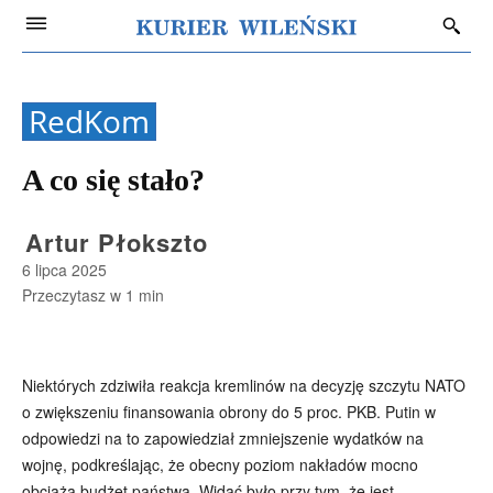
RedKom
A co się stało?
Artur Płokszto
6 lipca 2025
Przeczytasz w
1
min
Niektórych zdziwiła reakcja kremlinów na decyzję szczytu NATO
o zwiększeniu finansowania obrony do 5 proc. PKB. Putin w
odpowiedzi na to zapowiedział zmniejszenie wydatków na
wojnę, podkreślając, że obecny poziom nakładów mocno
obciąża budżet państwa. Widać było przy tym, że jest