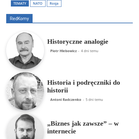
Artur Płokszto
Grzegorz Górny
TEMATY
NATO
Rosja
ks. Jarosław Wąsowicz SDB
Piotr Hlebowicz
Rajmund Klonowski
Robert Mickiewicz
Tomasz Snarski
RedKomy
Więcej
Historyczne analogie
Piotr Hlebowicz
-
4 dni temu
Historia i podręczniki do
historii
Antoni Radczenko
-
5 dni temu
„Biznes jak zawsze” – w
internecie