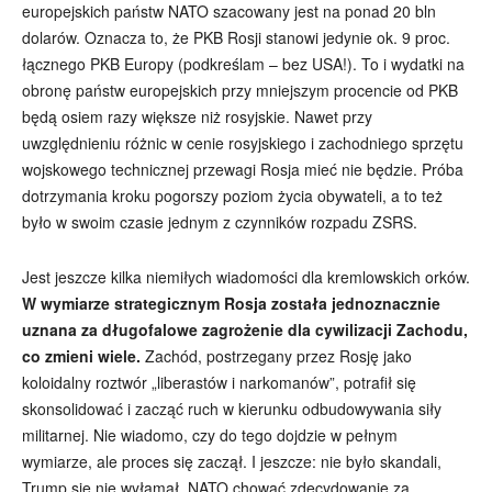
europejskich państw NATO szacowany jest na ponad 20 bln
dolarów. Oznacza to, że PKB Rosji stanowi jedynie ok. 9 proc.
łącznego PKB Europy (podkreślam – bez USA!). To i wydatki na
obronę państw europejskich przy mniejszym procencie od PKB
będą osiem razy większe niż rosyjskie. Nawet przy
uwzględnieniu różnic w cenie rosyjskiego i zachodniego sprzętu
wojskowego technicznej przewagi Rosja mieć nie będzie. Próba
dotrzymania kroku pogorszy poziom życia obywateli, a to też
było w swoim czasie jednym z czynników rozpadu ZSRS.
Jest jeszcze kilka niemiłych wiadomości dla kremlowskich orków.
W wymiarze strategicznym Rosja została jednoznacznie
uznana za długofalowe zagrożenie dla cywilizacji Zachodu,
co zmieni wiele.
Zachód, postrzegany przez Rosję jako
koloidalny roztwór „liberastów i narkomanów”, potrafił się
skonsolidować i zacząć ruch w kierunku odbudowywania siły
militarnej. Nie wiadomo, czy do tego dojdzie w pełnym
wymiarze, ale proces się zaczął. I jeszcze: nie było skandali,
Trump się nie wyłamał, NATO chować zdecydowanie za