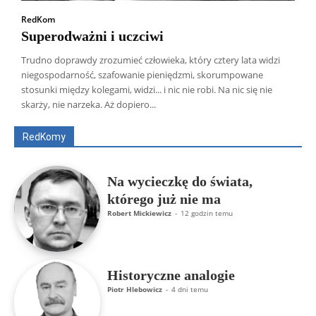
RedKom
Superodważni i uczciwi
Trudno doprawdy zrozumieć człowieka, który cztery lata widzi
niegospodarność, szafowanie pieniędzmi, skorumpowane
Wszyscy
Aleksander Borowik
Antoni Radczenko
stosunki między kolegami, widzi... i nic nie robi. Na nic się nie
Artur Płokszto
Grzegorz Górny
skarży, nie narzeka. Aż dopiero...
ks. Jarosław Wąsowicz SDB
Piotr Hlebowicz
Rajmund Klonowski
Robert Mickiewicz
Tomasz Snarski
RedKomy
Więcej
Na wycieczkę do świata,
którego już nie ma
Robert Mickiewicz
-
12 godzin temu
Historyczne analogie
Piotr Hlebowicz
-
4 dni temu