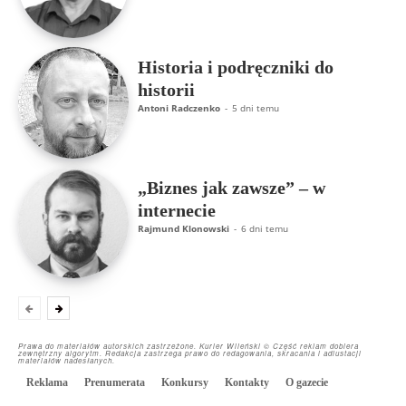
Historia i podręczniki do
historii
Antoni Radczenko
-
5 dni temu
„Biznes jak zawsze” – w
internecie
Rajmund Klonowski
-
6 dni temu
Prawa do materiałów autorskich zastrzeżone. Kurier Wileński © Część reklam dobiera
zewnętrzny algorytm. Redakcja zastrzega prawo do redagowania, skracania i adiustacji
materiałów nadesłanych.
Reklama
Prenumerata
Konkursy
Kontakty
O gazecie