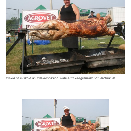
Piekła na ruszcie w Druskiennikach woła 430 kilogramów Fot. archiwum