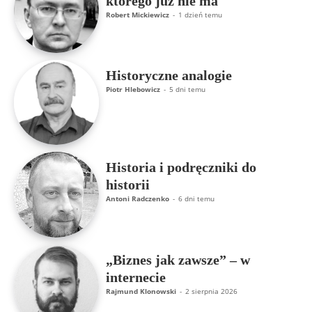
którego już nie ma
Robert Mickiewicz
-
1 dzień temu
Historyczne analogie
Piotr Hlebowicz
-
5 dni temu
Historia i podręczniki do
historii
Antoni Radczenko
-
6 dni temu
„Biznes jak zawsze” – w
internecie
Rajmund Klonowski
-
2 sierpnia 2026