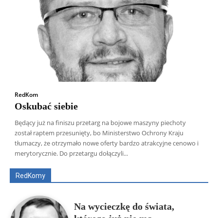
RedKom
Oskubać siebie
Będący już na finiszu przetarg na bojowe maszyny piechoty
został raptem przesunięty, bo Ministerstwo Ochrony Kraju
Wszyscy
Aleksander Borowik
Antoni Radczenko
tłumaczy, że otrzymało nowe oferty bardzo atrakcyjne cenowo i
Artur Płokszto
Grzegorz Górny
merytorycznie. Do przetargu dołączyli...
ks. Jarosław Wąsowicz SDB
Piotr Hlebowicz
Rajmund Klonowski
Robert Mickiewicz
Tomasz Snarski
RedKomy
Więcej
Na wycieczkę do świata,