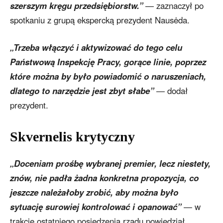
szerszym kręgu przedsiębiorstw.”
— zaznaczył po
spotkaniu z grupą ekspercką prezydent Nausėda.
„Trzeba włączyć i aktywizować do tego celu
Państwową Inspekcję Pracy, gorące linie, poprzez
które można by było powiadomić o naruszeniach,
dlatego to narzędzie jest zbyt słabe”
— dodał
prezydent.
Skvernelis
krytyczny
„Doceniam prośbę wybranej premier, lecz niestety,
znów, nie padła żadna konkretna propozycja, co
jeszcze należałoby zrobić, aby można było
sytuację surowiej kontrolować i opanować”
— w
trakcie ostatniego posiedzenia rządu powiedział