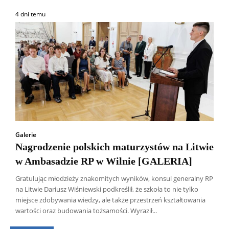
4 dni temu
Galerie
Nagrodzenie polskich maturzystów na Litwie
w Ambasadzie RP w Wilnie [GALERIA]
Gratulując młodzieży znakomitych wyników, konsul generalny RP
na Litwie Dariusz Wiśniewski podkreślił, że szkoła to nie tylko
Wszyscy
Aleksander Borowik
Antoni Radczenko
miejsce zdobywania wiedzy, ale także przestrzeń kształtowania
Artur Płokszto
Grzegorz Górny
wartości oraz budowania tożsamości. Wyraził...
ks. Jarosław Wąsowicz SDB
Piotr Hlebowicz
Rajmund Klonowski
Robert Mickiewicz
Tomasz Snarski