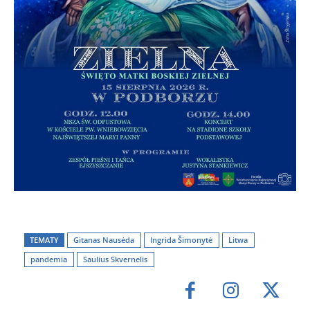
TEMATY
Gitanas Nausėda
Ingrida Šimonytė
Litwa
pandemia
Saulius Skvernelis