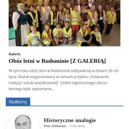
Galerie
Obóz letni w Rudominie [Z GALERIĄ]
W tym roku obóz letni w Rudominie odbywał się w dniach 20–24
lipca. Został zorganizowany w ramach projektu „Połączenie
Wszyscy
Aleksander Borowik
Antoni Radczenko
tradycji i sztuki współczesnej”. Celem tegorocznego obozu
Artur Płokszto
Grzegorz Górny
letniego było zapoznanie...
ks. Jarosław Wąsowicz SDB
Piotr Hlebowicz
Rajmund Klonowski
Robert Mickiewicz
Tomasz Snarski
RedKomy
Więcej
Historyczne analogie
Piotr Hlebowicz
-
3 dni temu