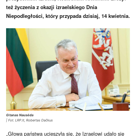
też życzenia z okazji izraelskiego Dnia
Niepodległości, który przypada dzisiaj, 14 kwietnia.
G
i
tanas Nausėda
| Fot. LRP.lt, Robertas Dačkus
„Głowa państwa ucieszyła się, że Izraelowi udało się