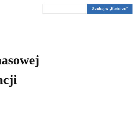
Szukaj w „Kurierze”
Wywiady
Reportaż
Konkursy
Więcej
REKLAMA
PRENUMERATA
KONKURSY
KONTAKTY
masowej
acji