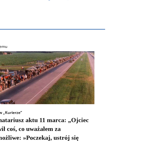
temu
w „Kurierze”
natariusz aktu 11 marca: „Ojciec
ił coś, co uważałem za
ożliwe: »Poczekaj, ustrój się