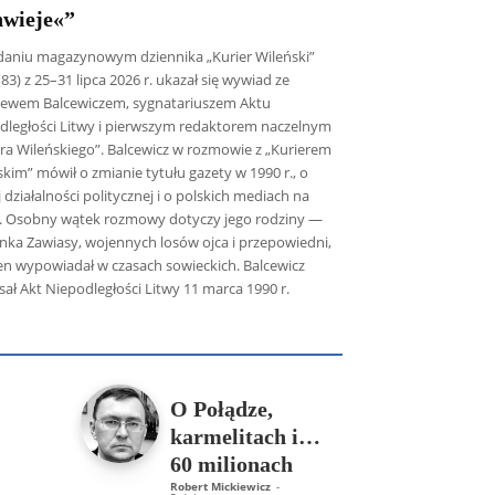
hwieje«”
aniu magazynowym dziennika „Kurier Wileński”
(83) z 25–31 lipca 2026 r. ukazał się wywiad ze
iewem Balcewiczem, sygnatariuszem Aktu
dległości Litwy i pierwszym redaktorem naczelnym
era Wileńskiego”. Balcewicz w rozmowie z „Kurierem
kim” mówił o zmianie tytułu gazety w 1990 r., o
 działalności politycznej i o polskich mediach na
e. Osobny wątek rozmowy dotyczy jego rodziny —
anka Zawiasy, wojennych losów ojca i przepowiedni,
ten wypowiadał w czasach sowieckich. Balcewicz
ał Akt Niepodległości Litwy 11 marca 1990 r.
icz SDB
Piotr Hlebowicz
Rajmund Klonowski
Robert Mickiewicz
Tomasz Snarski
Więcej
O Połądze,
karmelitach i…
60 milionach
Robert Mickiewicz
-