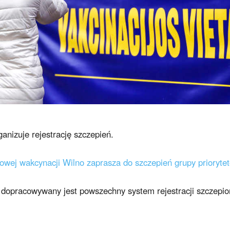
nizuje rejestrację szczepień.
owej wakcynacji Wilno zaprasza do szczepień grupy prioryte
 dopracowywany jest powszechny system rejestracji szczepi