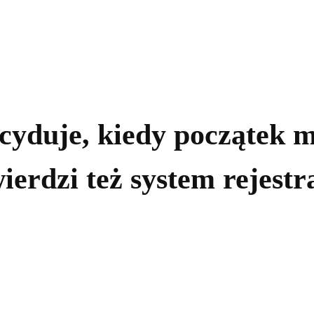
kolnictwo
Samorządy
Kultura
Historia
Komentarze
cyduje, kiedy początek 
erdzi też system rejestr