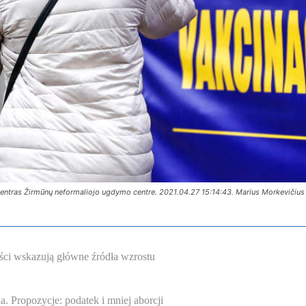
 centras Žirmūnų neformaliojo ugdymo centre. 2021.04.27 15:14:43. Marius Morkevičius
ści wskazują główne źródła wzrostu
. Propozycje: podatek i mniej aborcji