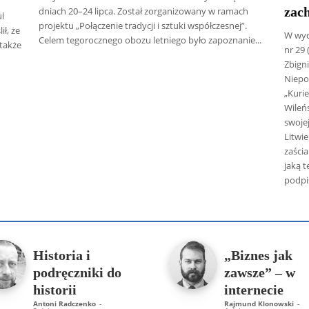
zac
dniach 20–24 lipca. Został zorganizowany w ramach
l
projektu „Połączenie tradycji i sztuki współczesnej”.
ł, że
W wyd
Celem tegorocznego obozu letniego było zapoznanie...
 także
nr 29 
Zbign
Niepo
„Kuri
Wileńs
swojej
Litwi
zaści
jaką 
podpis
 Radczenko
Artur Płokszto
Grzegorz Górny
ks. Jarosław Wąsow
Historia i
„Biznes jak
podręczniki do
zawsze” – w
historii
internecie
Antoni Radczenko
-
Rajmund Klonowski
-