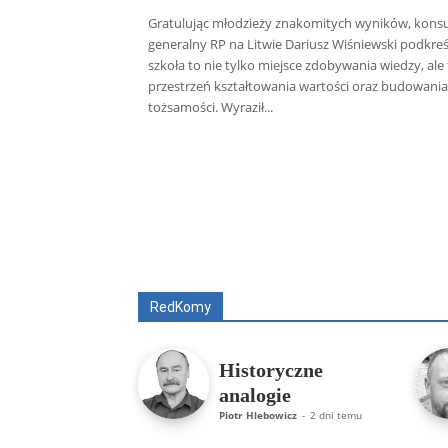
Gratulując młodzieży znakomitych wyników, konsu
generalny RP na Litwie Dariusz Wiśniewski podkreśli
szkoła to nie tylko miejsce zdobywania wiedzy, ale
przestrzeń kształtowania wartości oraz budowania
tożsamości. Wyraził...
Wszyscy
Aleksander Borowik
Antoni
RedKomy
Historyczne
analogie
Piotr Hlebowicz
-
2 dni temu