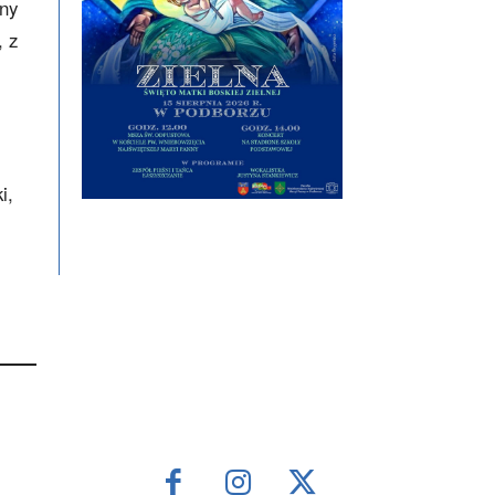
ony
, z
i,