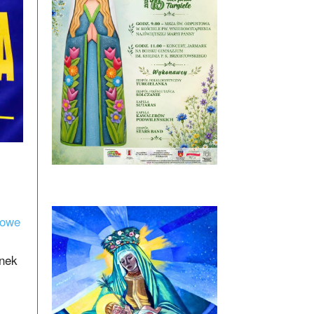
towe
onek