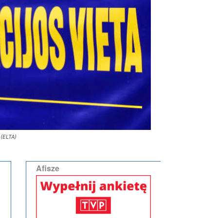
 (ELTA)
Afisze