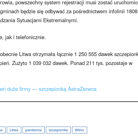
rowia, powszechny system rejestracji musi zostać uruchomi
 gminach będzie się odbywać za pośrednictwem infolinii 1808
dzania Sytuacjami Ekstremalnymi.
 jak i telefonicznie.
obecnie Litwa otrzymała łącznie 1 250 555 dawek szczepionk
pień. Zużyto 1 039 032 dawek. Ponad 211 tys. pozostaje w
ień duże firmy — szczepionką AstraZeneca
na
Litwa
pandemia
szczepionka
Wilno