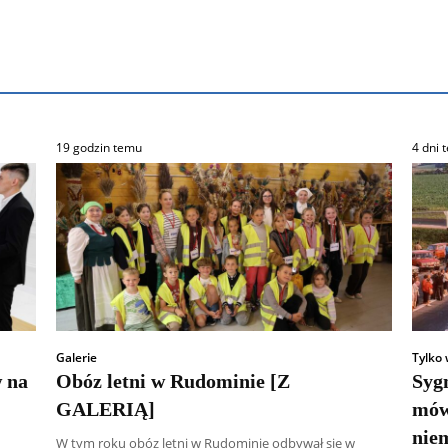
19 godzin temu
4 dni 
Galerie
Tylko 
 na
Obóz letni w Rudominie [Z
Syg
GALERIĄ]
mów
niem
W tym roku obóz letni w Rudominie odbywał się w