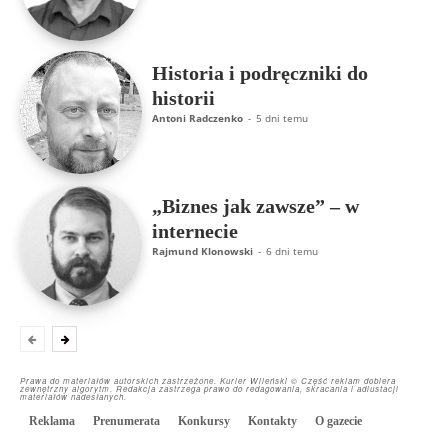
Historia i podręczniki do
historii
Antoni Radczenko
-
5 dni temu
„Biznes jak zawsze” – w
internecie
Rajmund Klonowski
-
6 dni temu
Prawa do materiałów autorskich zastrzeżone. Kurier Wileński © Część reklam dobiera
zewnętrzny algorytm. Redakcja zastrzega prawo do redagowania, skracania i adiustacji
materiałów nadesłanych.
Reklama
Prenumerata
Konkursy
Kontakty
O gazecie