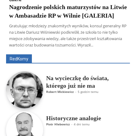
Nagrodzenie polskich maturzystów na Litwie
w Ambasadzie RP w Wilnie [GALERIA]
Gratulując młodzieży znakomitych wyników, konsul generalny RP
na Litwie Dariusz Wiśniewski podkreślił, że szkoła to nie tylko
Wszyscy
Aleksander Borowik
Antoni Radczenko
miejsce zdobywania wiedzy, ale także przestrzeń kształtowania
Artur Płokszto
Grzegorz Górny
wartości oraz budowania tożsamości. Wyraził...
ks. Jarosław Wąsowicz SDB
Piotr Hlebowicz
Rajmund Klonowski
Robert Mickiewicz
Tomasz Snarski
RedKomy
Więcej
Na wycieczkę do świata,
którego już nie ma
Robert Mickiewicz
-
5 godzin temu
Historyczne analogie
Piotr Hlebowicz
-
4 dni temu