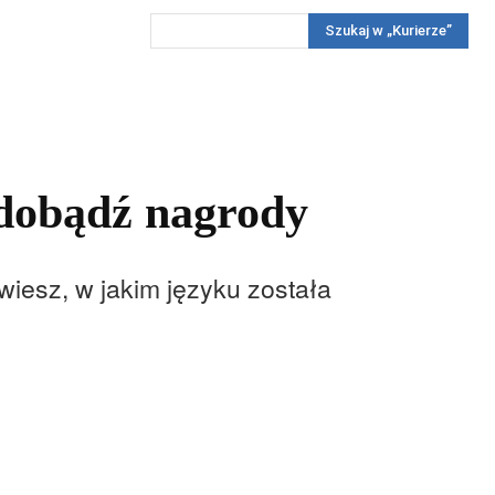
Szukaj w „Kurierze”
Wywiady
Reportaż
Konkursy
Więcej
REKLAMA
PRENUMERATA
KONKURSY
KONTAKTY
dobądź nagrody
iesz, w jakim języku została