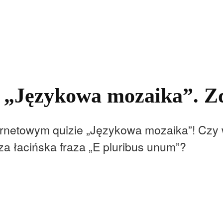
kolnictwo
Samorządy
Kultura
Historia
Komentarze
z „Językowa mozaika”. Z
rnetowym quizie „Językowa mozaika”! Czy w
za łacińska fraza „E pluribus unum”?