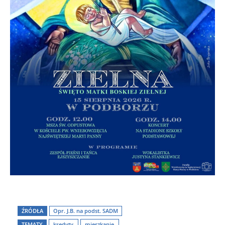
ŹRÓDŁA
Opr. J.B. na podst. SADM
TEMATY
kredyty
mieszkanie