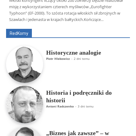
Włoski kontyngent liczący około 200 żołnierzy będzie realizował
misję z wykorzystaniem czterech myśliwców „Eurofighter
Wszyscy
Aleksander Borowik
Antoni Radczenko
Typhoon” (EF-2000). To szósta rotacja włoskich sił zbrojnych w
Artur Płokszto
Grzegorz Górny
Szawlach i jedenasta w krajach bałtyckich.Kończące...
ks. Jarosław Wąsowicz SDB
Piotr Hlebowicz
Rajmund Klonowski
Robert Mickiewicz
Tomasz Snarski
RedKomy
Więcej
Historyczne analogie
Piotr Hlebowicz
-
2 dni temu
Historia i podręczniki do
historii
Antoni Radczenko
-
3 dni temu
„Biznes jak zawsze” – w