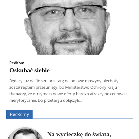
RedKom
Oskubać siebie
Będący już na finiszu przetarg na bojowe maszyny piechoty
został raptem przesunięty, bo Ministerstwo Ochrony Kraju
Wszyscy
Aleksander Borowik
Antoni Radczenko
tłumaczy, że otrzymało nowe oferty bardzo atrakcyjne cenowo i
Artur Płokszto
Grzegorz Górny
merytorycznie. Do przetargu dołączyli...
ks. Jarosław Wąsowicz SDB
Piotr Hlebowicz
Rajmund Klonowski
Robert Mickiewicz
Tomasz Snarski
RedKomy
Więcej
Na wycieczkę do świata,