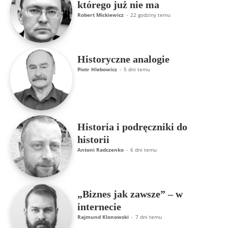
którego już nie ma
Robert Mickiewicz
-
22 godziny temu
Historyczne analogie
Piotr Hlebowicz
-
5 dni temu
Historia i podręczniki do
historii
Antoni Radczenko
-
6 dni temu
„Biznes jak zawsze” – w
internecie
Rajmund Klonowski
-
7 dni temu