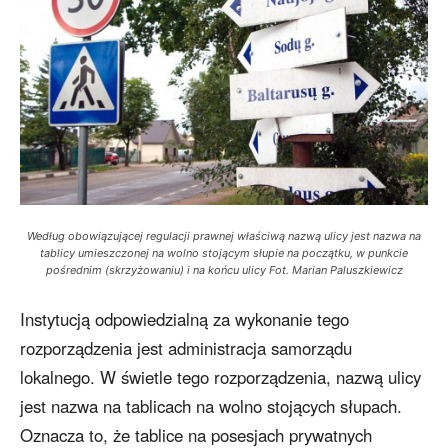
Według obowiązującej regulacji prawnej właściwą nazwą ulicy jest nazwa na
tablicy umieszczonej na wolno stojącym słupie na początku, w punkcie
pośrednim (skrzyżowaniu) i na końcu ulicy Fot. Marian Paluszkiewicz
Instytucją odpowiedzialną za wykonanie tego
rozporządzenia jest administracja samorządu
lokalnego. W świetle tego rozporządzenia, nazwą ulicy
jest nazwa na tablicach na wolno stojących słupach.
Oznacza to, że tablice na posesjach prywatnych