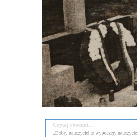
Czytaj również...
„Dobry nauczyciel to wypoczęty nauczyciel”