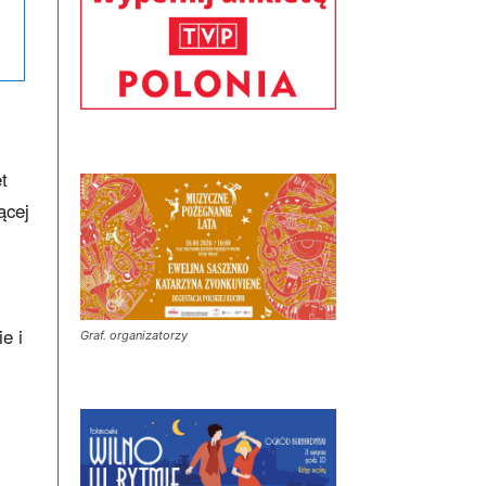
t
ącej
e i
Graf. organizatorzy
.