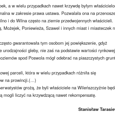
bek, a w wielu przypadkach nawet krzywdę byłym właściciel
nalna w zakresie prawa ustawa. Pozwalała ona na przenosz
ilno i do Wilna często na ziemie przedwojennych właścicieli.
g, Możejek, Poniewieża, Szawel i innych miast i miasteczek 
często gwarantowała tym osobom jej powiększenie, gdyż
e urodzajności gleby, nie zaś na podstawie wartości rynkowe
arnoziemów spod Poswola mógł odebrać na piaszczystych grun
wej parceli, która w wielu przypadkach różniła się
tów na prowincji.(…)
serwatystów grożą, że byli właściciele na Wileńszczyźnie będ
ędą mogli liczyć na krzywdzącą nawet rekompensatę.
Stanisław Tarasie