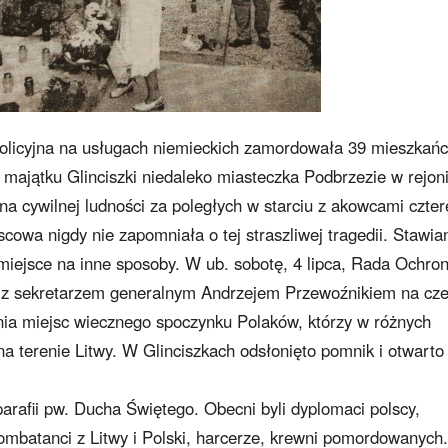
policyjna na usługach niemieckich zamordowała 39 mieszkańc
majątku Glinciszki niedaleko miasteczka Podbrzezie w rejon
a cywilnej ludności za poległych w starciu z akowcami czte
scowa nigdy nie zapomniała o tej straszliwej tragedii. Stawia
 miejsce na inne sposoby. W ub. sobotę, 4 lipca, Rada Ochro
z sekretarzem generalnym Andrzejem Przewoźnikiem na cze
nia miejsc wiecznego spoczynku Polaków, którzy w różnych
na terenie Litwy. W Glinciszkach odsłonięto pomnik i otwarto
parafii pw. Ducha Świętego. Obecni byli dyplomaci polscy,
 kombatanci z Litwy i Polski, harcerze, krewni pomordowanych