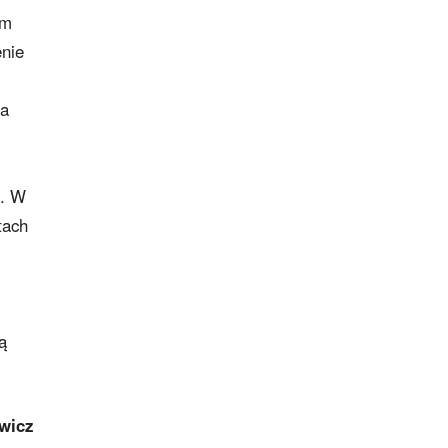
om
enie
na
j. W
tach
ą
wicz