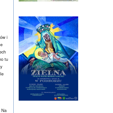
ów i
ie
rech
no tu
ny
le
. Na