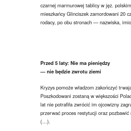
czarnej marmurowej tablicy w jęz. polskim
mieszkańcy Glinciszek zamordowani 20 cze
rodacy, po obu stronach — nazwiska, imi
Przed 5 laty: Nie ma pieniędzy
— nie będzie zwrotu ziemi
Kryzys pomoże władzom zakończyć trwającą
Poszkodowani zostaną w większości Polac
lat nie potrafiła zwrócić im ojcowizny zag
przerwać proces restytucji oraz pozbawić
(…).