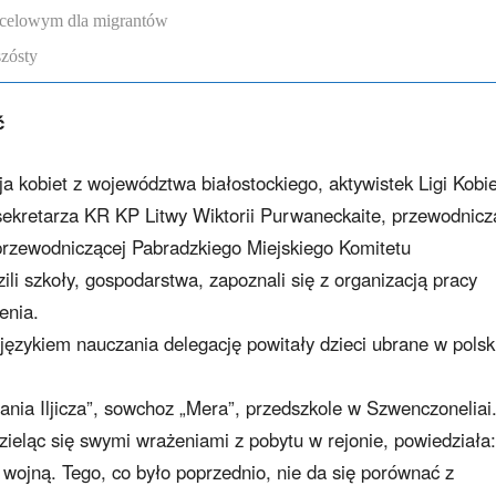
ocelowym dla migrantów
szósty
ć
a kobiet z województwa białostockiego, aktywistek Ligi Kobie
ekretarza KR KP Litwy Wiktorii Purwaneckaite, przewodnicz
przewodniczącej Pabradzkiego Miejskiego Komitetu
i szkoły, gospodarstwa, zapoznali się z organizacją pracy
enia.
językiem nauczania delegację powitały dzieci ubrane w polski
ania Iljicza”, sowchoz „Mera”, przedszkole w Szwenczoneliai
zieląc się swymi wrażeniami z pobytu w rejonie, powiedziała:
wojną. Tego, co było poprzednio, nie da się porównać z