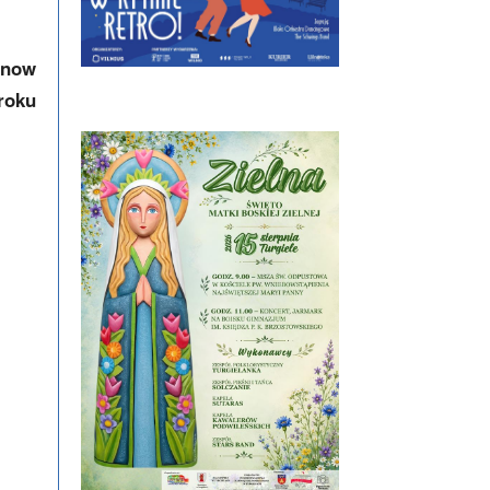
inow
 roku