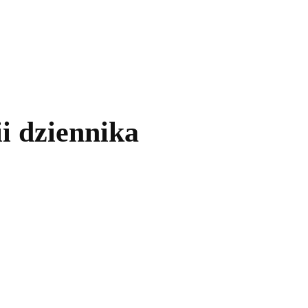
kolnictwo
Samorządy
Kultura
Historia
Komentarze
ii dziennika