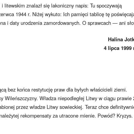
 i litewskim znalazł się lakoniczny napis: Tu spoczywają
rwca 1944 r. Niżej wykuto: Ich pamięci tablicę tę poświęcaj
ona i daty urodzenia zamordowanych. O sprawcach — ani sł
Halina Jot
4 lipca 1999
 bez końca restytucję praw dla byłych właścicieli ziemi.
y Wileńszczyzny. Władza niepodległej Litwy w ciągu prawie 
rabionej przez władze Litwy sowieckiej. Teraz chce definitywni
 należytej rekompensaty za utracone mienie. Powód? Kryzys.