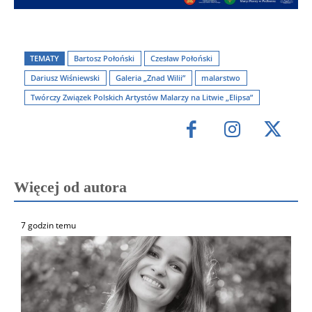
TEMATY
Bartosz Połoński
Czesław Połoński
Dariusz Wiśniewski
Galeria „Znad Wilii”
malarstwo
Twórczy Związek Polskich Artystów Malarzy na Litwie „Elipsa”
Więcej od autora
7 godzin temu