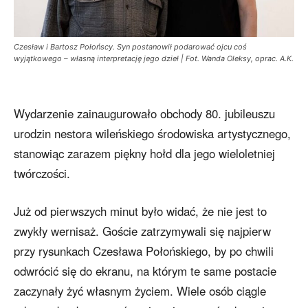
Czesław i Bartosz Połońscy. Syn postanowił podarować ojcu coś
wyjątkowego – własną interpretację jego dzieł | Fot. Wanda Oleksy, oprac. A.K.
Wydarzenie zainaugurowało obchody 80. jubileuszu
urodzin nestora wileńskiego środowiska artystycznego,
stanowiąc zarazem piękny hołd dla jego wieloletniej
twórczości.
Już od pierwszych minut było widać, że nie jest to
zwykły wernisaż. Goście zatrzymywali się najpierw
przy rysunkach Czesława Połońskiego, by po chwili
odwrócić się do ekranu, na którym te same postacie
zaczynały żyć własnym życiem. Wiele osób ciągle