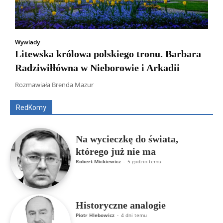
Wywiady
Litewska królowa polskiego tronu. Barbara
Radziwiłłówna w Nieborowie i Arkadii
Wszyscy
Aleksander Borowik
Antoni Radczenko
Artur Płokszto
Grzegorz Górny
Rozmawiała Brenda Mazur
ks. Jarosław Wąsowicz SDB
Piotr Hlebowicz
Rajmund Klonowski
Robert Mickiewicz
Tomasz Snarski
RedKomy
Więcej
Na wycieczkę do świata,
którego już nie ma
Robert Mickiewicz
-
5 godzin temu
Historyczne analogie
Piotr Hlebowicz
-
4 dni temu