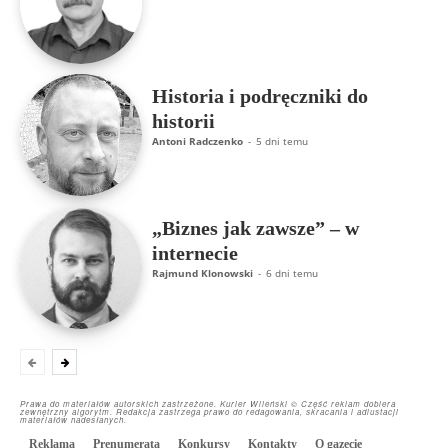
Historia i podręczniki do
historii
Antoni Radczenko
-
5 dni temu
„Biznes jak zawsze” – w
internecie
Rajmund Klonowski
-
6 dni temu
Prawa do materiałów autorskich zastrzeżone. Kurier Wileński © Część reklam dobiera
zewnętrzny algorytm. Redakcja zastrzega prawo do redagowania, skracania i adiustacji
materiałów nadesłanych.
Reklama
Prenumerata
Konkursy
Kontakty
O gazecie