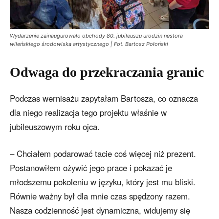
Wydarzenie zainaugurowało obchody 80. jubileuszu urodzin nestora
wileńskiego środowiska artystycznego | Fot. Bartosz Połoński
Odwaga do przekraczania granic
Podczas wernisażu zapytałam Bartosza, co oznacza
dla niego realizacja tego projektu właśnie w
jubileuszowym roku ojca.
– Chciałem podarować tacie coś więcej niż prezent.
Postanowiłem ożywić jego prace i pokazać je
młodszemu pokoleniu w języku, który jest mu bliski.
Równie ważny był dla mnie czas spędzony razem.
Nasza codzienność jest dynamiczna, widujemy się