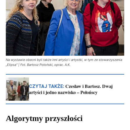
Na wystawie obecni byli także inni artyści i artystki, w tym ze stowarzyszenia
„Elipsa” | Fot. Bartosz Połoński, oprac. A.K.
Czesław i Bartosz. Dwaj
CZYTAJ TAKŻE:
artyści i jedno nazwisko – Połońscy
Algorytmy przyszłości